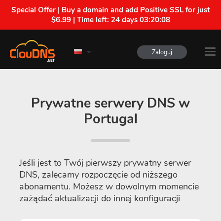
Special Offer | Buy a domain and add Positive SSL for just
$6.99 | Time left:
24 days 03:20:08
Zaloguj
Prywatne serwery DNS w
Portugal
Jeśli jest to Twój pierwszy prywatny serwer
DNS, zalecamy rozpoczęcie od niższego
abonamentu. Możesz w dowolnym momencie
zażądać aktualizacji do innej konfiguracji