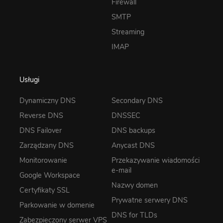
Firewall
SMTP
Streaming
IMAP
Usługi
Dynamiczny DNS
Secondary DNS
Reverse DNS
DNSSEC
DNS Failover
DNS backups
Zarządzany DNS
Anycast DNS
Monitorowanie
Przekazywanie wiadomości
e-mail
Google Workspace
Nazwy domen
Certyfikaty SSL
Prywatne serwery DNS
Parkowanie w domenie
DNS for TLDs
Zabezpieczony serwer VPS