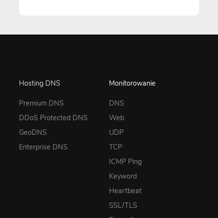
Hosting DNS
Monitorowanie
Premium DNS
DNS
DDoS Protected DNS
Web
GeoDNS
UDP
Enterprise DNS
TCP
ICMP Ping
Keyword
Heartbeat
SSL/TLS