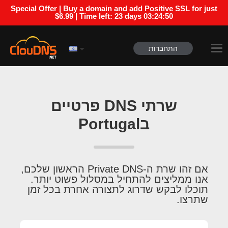
Special Offer | Buy a domain and add Positive SSL for just
$6.99 | Time left:
23 days 03:24:49
התחברות
שרתי DNS פרטיים
בPortugal
אם זהו שרת ה-Private DNS הראשון שלכם,
אנו ממליצים להתחיל במסלול פשוט יותר.
תוכלו לבקש שדרוג לתצורה אחרת בכל זמן
שתרצו.