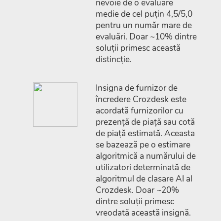
nevoie de o evaluare
medie de cel puțin 4,5/5,0
pentru un număr mare de
evaluări. Doar ~10% dintre
soluții primesc această
distincție.
Insigna de furnizor de
încredere Crozdesk este
acordată furnizorilor cu
prezență de piață sau cotă
de piață estimată. Aceasta
se bazează pe o estimare
algoritmică a numărului de
utilizatori determinată de
algoritmul de clasare AI al
Crozdesk. Doar ~20%
dintre soluții primesc
vreodată această insignă.