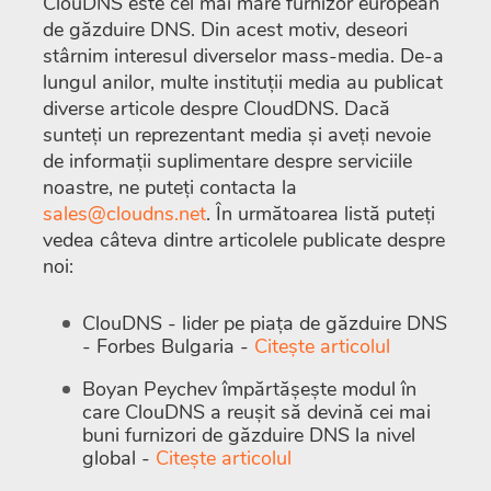
ClouDNS este cel mai mare furnizor european
de găzduire DNS. Din acest motiv, deseori
stârnim interesul diverselor mass-media. De-a
lungul anilor, multe instituții media au publicat
diverse articole despre CloudDNS. Dacă
sunteți un reprezentant media și aveți nevoie
de informații suplimentare despre serviciile
noastre, ne puteți contacta la
sales@cloudns.net
. În următoarea listă puteți
vedea câteva dintre articolele publicate despre
noi:
ClouDNS - lider pe piața de găzduire DNS
- Forbes Bulgaria -
Citește articolul
Boyan Peychev împărtășește modul în
care ClouDNS a reușit să devină cei mai
buni furnizori de găzduire DNS la nivel
global -
Citește articolul