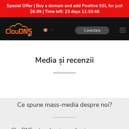
Special Offer | Buy a domain and add Positive SSL for just
$6.99 | Time left:
23 days 11:10:47
Conectare
Media și recenzii
Ce spune mass-media despre noi?