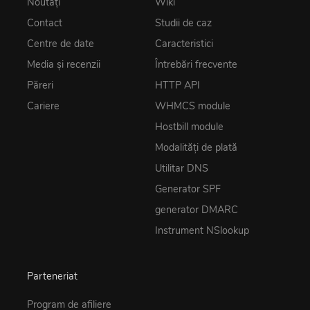
Noutăţi
Wiki
Contact
Studii de caz
Centre de date
Caracteristici
Media și recenzii
Întrebări frecvente
Păreri
HTTP API
Cariere
WHMCS module
Hostbill module
Modalități de plată
Utilitar DNS
Generator SPF
generator DMARC
Instrument NSlookup
Parteneriat
Program de afiliere