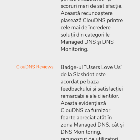
scoruri mari de satisfacție.
Această recunoaștere
plasează ClouDNS printre
cele mai de încredere
soluții din categoriile
Managed DNS și DNS
Monitoring.
ClouDNS Reviews
Badge-ul “Users Love Us”
de la Slashdot este
acordat pe baza
feedbackului și satisfacției
remarcabile ale clienților.
Acesta evidențiază
ClouDNS ca furnizor
foarte apreciat atât în
zona Managed DNS, cât și
DNS Monitoring,
recunoscut de utilizatori