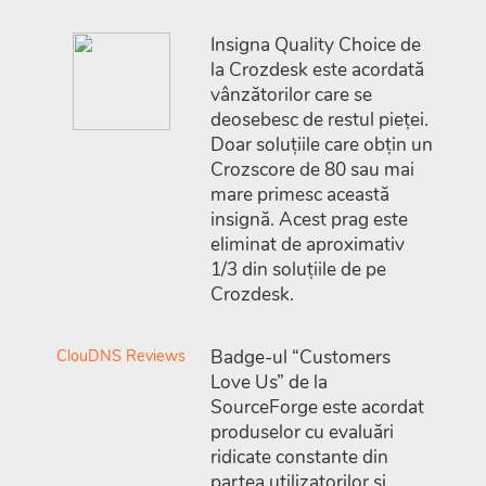
Insigna Quality Choice de
la Crozdesk este acordată
vânzătorilor care se
deosebesc de restul pieței.
Doar soluțiile care obțin un
Crozscore de 80 sau mai
mare primesc această
insignă. Acest prag este
eliminat de aproximativ
1/3 din soluțiile de pe
Crozdesk.
ClouDNS Reviews
Badge-ul “Customers
Love Us” de la
SourceForge este acordat
produselor cu evaluări
ridicate constante din
partea utilizatorilor și