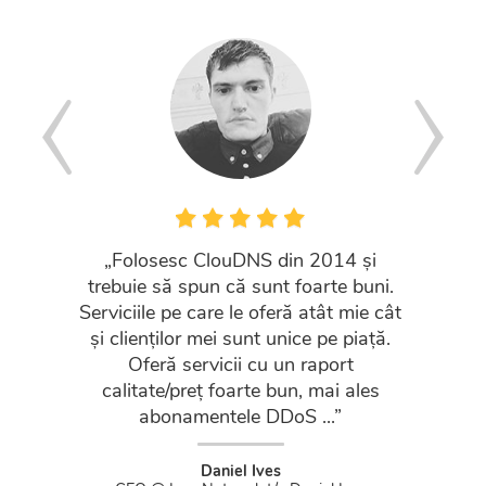
„Folosesc ClouDNS din 2014 și
„Servici
trebuie să spun că sunt foarte buni.
clienț
Serviciile pe care le oferă atât mie cât
c
și clienților mei sunt unice pe piață.
Oferă servicii cu un raport
Chair
calitate/preț foarte bun, mai ales
abonamentele DDoS ...”
Daniel Ives