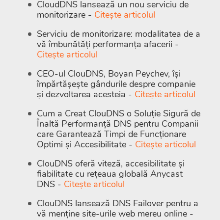
CloudDNS lansează un nou serviciu de
monitorizare -
Citește articolul
Serviciu de monitorizare: modalitatea de a
vă îmbunătăți performanța afacerii -
Citește articolul
CEO-ul ClouDNS, Boyan Peychev, își
împărtășește gândurile despre companie
și dezvoltarea acesteia -
Citește articolul
Cum a Creat ClouDNS o Soluție Sigură de
Înaltă Performanță DNS pentru Companii
care Garantează Timpi de Funcționare
Optimi și Accesibilitate -
Citește articolul
ClouDNS oferă viteză, accesibilitate și
fiabilitate cu rețeaua globală Anycast
DNS -
Citește articolul
ClouDNS lansează DNS Failover pentru a
vă menține site-urile web mereu online -