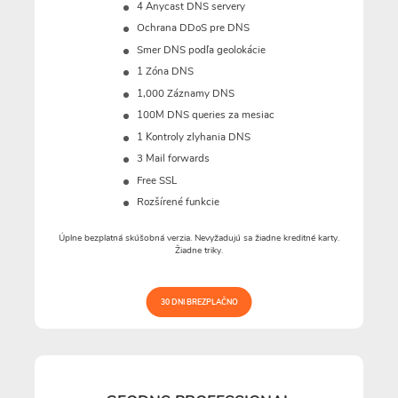
4 Anycast DNS servery
Ochrana DDoS pre DNS
Smer DNS podľa geolokácie
1 Zóna DNS
1,000 Záznamy DNS
100M
DNS queries za mesiac
1 Kontroly zlyhania DNS
3 Mail forwards
Free SSL
Rozšírené funkcie
Úplne bezplatná skúšobná verzia. Nevyžadujú sa žiadne kreditné karty.
Žiadne triky.
30 DNI BREZPLAČNO