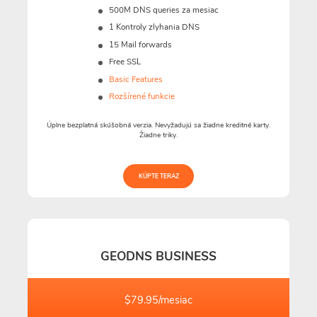
500M
DNS queries za mesiac
1 Kontroly zlyhania DNS
15 Mail forwards
Free SSL
Basic Features
Rozšírené funkcie
Úplne bezplatná skúšobná verzia. Nevyžadujú sa žiadne kreditné karty.
Žiadne triky.
KÚPTE TERAZ
GEODNS BUSINESS
$79.95/mesiac