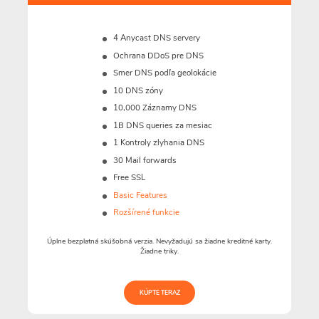
4 Anycast DNS servery
Ochrana DDoS pre DNS
Smer DNS podľa geolokácie
10 DNS zóny
10,000 Záznamy DNS
1B
DNS queries za mesiac
1 Kontroly zlyhania DNS
30 Mail forwards
Free SSL
Basic Features
Rozšírené funkcie
Úplne bezplatná skúšobná verzia. Nevyžadujú sa žiadne kreditné karty.
Žiadne triky.
KÚPTE TERAZ