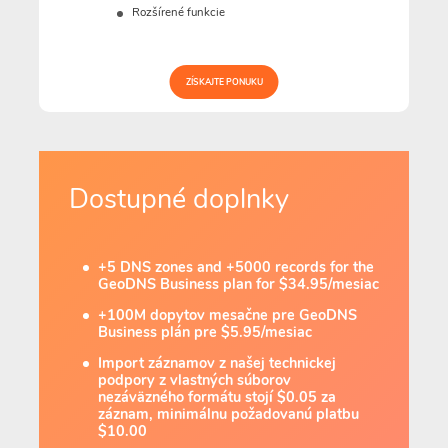
Rozšírené funkcie
ZÍSKAJTE PONUKU
Dostupné doplnky
+5 DNS zones and +5000 records for the
GeoDNS Business plan for $34.95/mesiac
+100M dopytov mesačne pre GeoDNS
Business plán pre $5.95/mesiac
Import záznamov z našej technickej
podpory z vlastných súborov
nezáväzného formátu stojí $0.05 za
záznam, minimálnu požadovanú platbu
$10.00