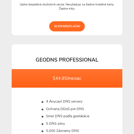
Úplne bezplatná skúšobná verzia. Nevyžadujú sa žiadne kreditné karty.
Žiadne triky.
30 DNI BREZPLAČNO
GEODNS PROFESSIONAL
$44.95/mesiac
4 Anycast DNS servery
Ochrana DDoS pre DNS
Smer DNS podľa geolokácie
5 DNS zóny
5,000 Záznamy DNS