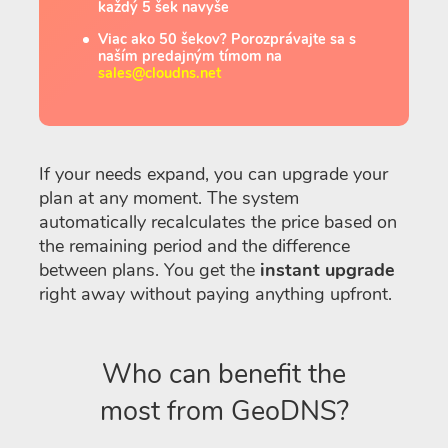
každý 5 šek navyše
Viac ako 50 šekov? Porozprávajte sa s
naším predajným tímom na
sales@cloudns.net
If your needs expand, you can upgrade your
plan at any moment. The system
automatically recalculates the price based on
the remaining period and the difference
between plans. You get the
instant upgrade
right away without paying anything upfront.
Who can benefit the
most from GeoDNS?