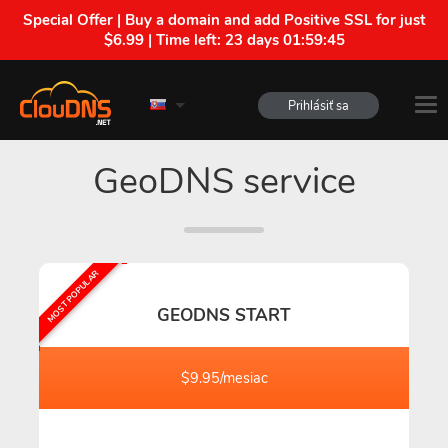
Special Offer | Buy a domain and add Positive SSL for just
$6.99 | Time left:
23 days 01:59:44
Prihlásiť sa
GeoDNS service
MOST POPULAR
GEODNS START
$9.95/mesiac