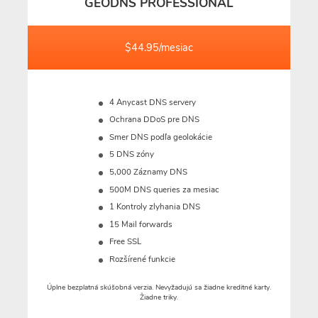
GEODNS PROFESSIONAL
$44.95/mesiac
4 Anycast DNS servery
Ochrana DDoS pre DNS
Smer DNS podľa geolokácie
5 DNS zóny
5,000 Záznamy DNS
500M
DNS queries za mesiac
1 Kontroly zlyhania DNS
15 Mail forwards
Free SSL
Rozšírené funkcie
Úplne bezplatná skúšobná verzia. Nevyžadujú sa žiadne kreditné karty.
Žiadne triky.