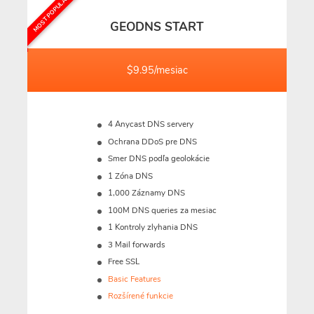
MOST POPULAR
GEODNS START
$9.95/mesiac
4 Anycast DNS servery
Ochrana DDoS pre DNS
Smer DNS podľa geolokácie
1 Zóna DNS
1,000 Záznamy DNS
100M
DNS queries za mesiac
1 Kontroly zlyhania DNS
3 Mail forwards
Free SSL
Basic Features
Rozšírené funkcie