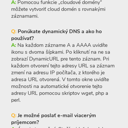
A:
Pomocou funkcie „cloudové domény“
môžete vytvoriť cloud domén s rovnakými
záznamami.
Q:
Ponúkate dynamický DNS a ako ho
používať?
A:
Na každom zázname A a AAAA uvidíte
ikonu s dvoma šípkami. Po kliknutí na ne sa
zobrazí DynamicURL pre tento záznam. Pri
každom otvorení tejto adresy URL sa záznam
zmení na adresu IP počítača, z ktorého je
adresa URL otvorená. V tomto okne uvidíte
možnosti na automatické otvorenie tejto
adresy URL pomocou skriptov wget, php a
perl.
Q:
Je možné poslať e-mail viacerým
príjemcom?