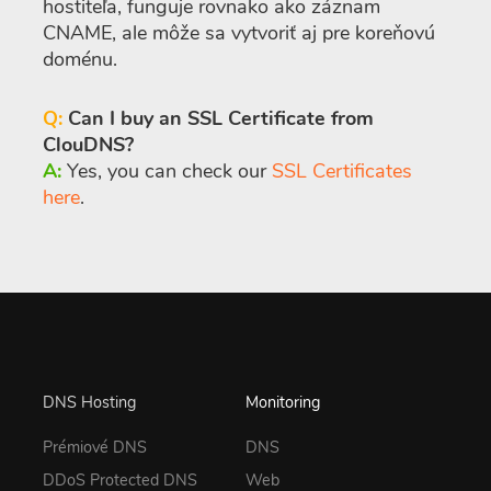
hostiteľa, funguje rovnako ako záznam
CNAME, ale môže sa vytvoriť aj pre koreňovú
doménu.
Q:
Can I buy an SSL Certificate from
ClouDNS?
A:
Yes, you can check our
SSL Certificates
here
.
DNS Hosting
Monitoring
Prémiové DNS
DNS
DDoS Protected DNS
Web