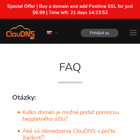
Special Offer | Buy a domain and add Positive SSL for just
$6.99 | Time left:
21 days 14:23:52
Prihlásiť sa
FAQ
Otázky:
Koľko domén je možné pridať pomocou
bezplatného účtu?
Aké sú obmedzenia ClouDNS v počte
žiadostí?