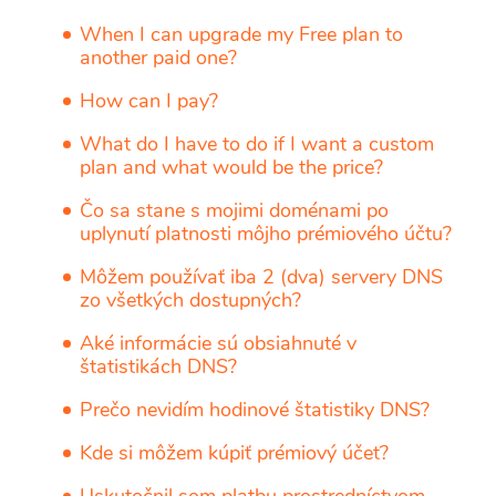
When I can upgrade my Free plan to
another paid one?
How can I pay?
What do I have to do if I want a custom
plan and what would be the price?
Čo sa stane s mojimi doménami po
uplynutí platnosti môjho prémiového účtu?
Môžem používať iba 2 (dva) servery DNS
zo všetkých dostupných?
Aké informácie sú obsiahnuté v
štatistikách DNS?
Prečo nevidím hodinové štatistiky DNS?
Kde si môžem kúpiť prémiový účet?
Uskutočnil som platbu prostredníctvom