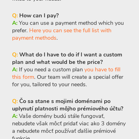
Q:
How can I pay?
A:
You can use a payment method which you
prefer.
Here you can see the full list with
payment methods
.
Q:
What do I have to do if I want a custom
plan and what would be the price?
A:
If you need a custom plan
you have to fill
this form
. Оur team will create a special offer
for you, tailored to your needs.
Q:
Čo sa stane s mojimi doménami po
uplynutí platnosti môjho prémiového účtu?
A:
Vaše domény budú stále fungovať,
nebudete však môcť pridať viac ako 3 domény
a nebudete môcť používať ďalšie prémiové
funkcie.