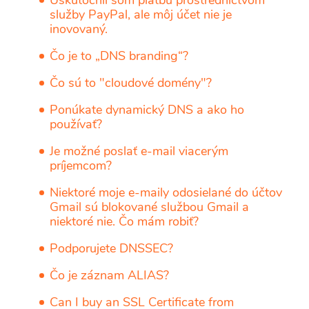
služby PayPal, ale môj účet nie je
inovovaný.
Čo je to „DNS branding“?
Čo sú to "cloudové domény"?
Ponúkate dynamický DNS a ako ho
používať?
Je možné poslať e-mail viacerým
príjemcom?
Niektoré moje e-maily odosielané do účtov
Gmail sú blokované službou Gmail a
niektoré nie. Čo mám robiť?
Podporujete DNSSEC?
Čo je záznam ALIAS?
Can I buy an SSL Certificate from