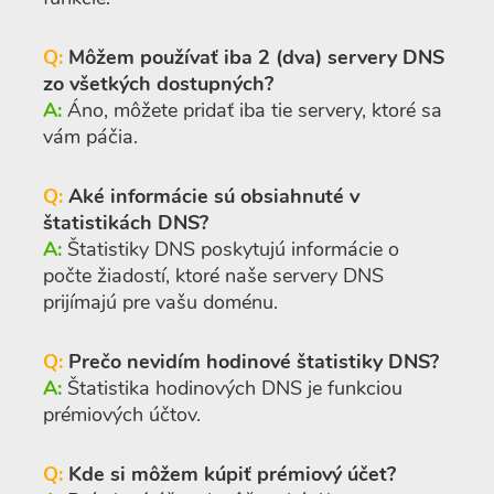
Q:
Môžem používať iba 2 (dva) servery DNS
zo všetkých dostupných?
A:
Áno, môžete pridať iba tie servery, ktoré sa
vám páčia.
Q:
Aké informácie sú obsiahnuté v
štatistikách DNS?
A:
Štatistiky DNS poskytujú informácie o
počte žiadostí, ktoré naše servery DNS
prijímajú pre vašu doménu.
Q:
Prečo nevidím hodinové štatistiky DNS?
A:
Štatistika hodinových DNS je funkciou
prémiových účtov.
Q:
Kde si môžem kúpiť prémiový účet?