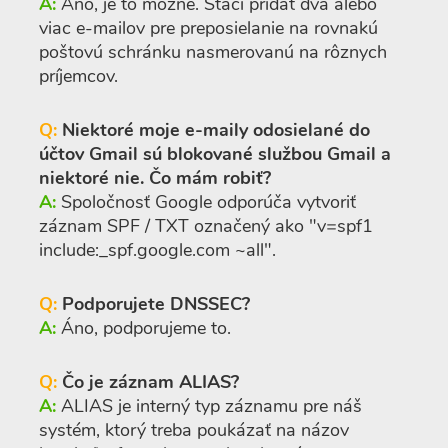
A:
Áno, je to možné. Stačí pridať dva alebo
viac e-mailov pre preposielanie na rovnakú
poštovú schránku nasmerovanú na rôznych
príjemcov.
Q:
Niektoré moje e-maily odosielané do
účtov Gmail sú blokované službou Gmail a
niektoré nie. Čo mám robiť?
A:
Spoločnosť Google odporúča vytvoriť
záznam SPF / TXT označený ako "v=spf1
include:_spf.google.com ~all".
Q:
Podporujete DNSSEC?
A:
Áno, podporujeme to.
Q:
Čo je záznam ALIAS?
A:
ALIAS je interný typ záznamu pre náš
systém, ktorý treba poukázať na názov