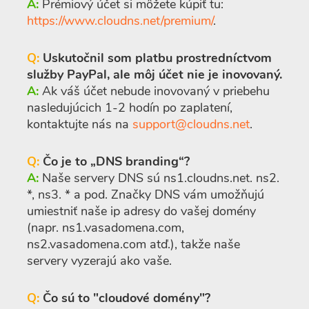
A:
Prémiový účet si môžete kúpiť tu:
https://www.cloudns.net/premium/
.
Q:
Uskutočnil som platbu prostredníctvom
služby PayPal, ale môj účet nie je inovovaný.
A:
Ak váš účet nebude inovovaný v priebehu
nasledujúcich 1-2 hodín po zaplatení,
kontaktujte nás na
support@cloudns.net
.
Q:
Čo je to „DNS branding“?
A:
Naše servery DNS sú ns1.cloudns.net. ns2.
*, ns3. * a pod. Značky DNS vám umožňujú
umiestniť naše ip adresy do vašej domény
(napr. ns1.vasadomena.com,
ns2.vasadomena.com atď.), takže naše
servery vyzerajú ako vaše.
Q:
Čo sú to "cloudové domény"?