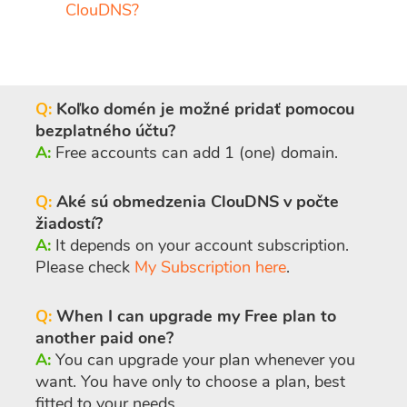
ClouDNS?
Q:
Koľko domén je možné pridať pomocou
bezplatného účtu?
A:
Free accounts can add 1 (one) domain.
Q:
Aké sú obmedzenia ClouDNS v počte
žiadostí?
A:
It depends on your account subscription.
Please check
My Subscription here
.
Q:
When I can upgrade my Free plan to
another paid one?
A:
You can upgrade your plan whenever you
want. You have only to choose a plan, best
fitted to your needs.