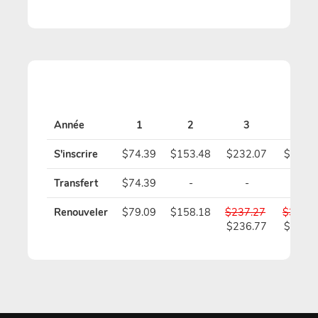
Année
1
2
3
4
S'inscrire
$74.39
$153.48
$232.07
$310.
Transfert
$74.39
-
-
-
Renouveler
$79.09
$158.18
$237.27
$316.3
$236.77
$315.