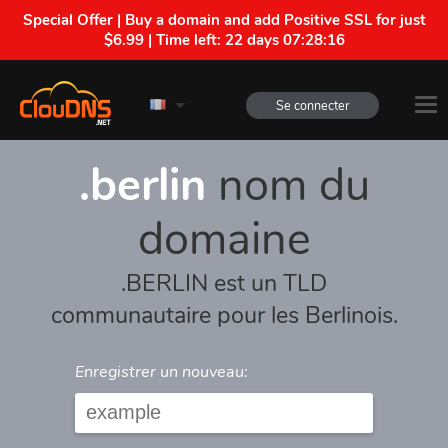
Special Offer | Buy a domain and add Positive SSL for just
$6.99 | Time left:
22 days 07:28:16
Se connecter
.berlin
nom du
domaine
.BERLIN est un TLD
communautaire pour les Berlinois.
Enregistrer un nouveau: