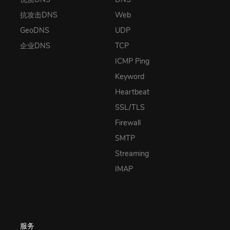
抗攻击DNS
Web
GeoDNS
UDP
企业DNS
TCP
ICMP Ping
Keyword
Heartbeat
SSL/TLS
Firewall
SMTP
Streaming
IMAP
服务