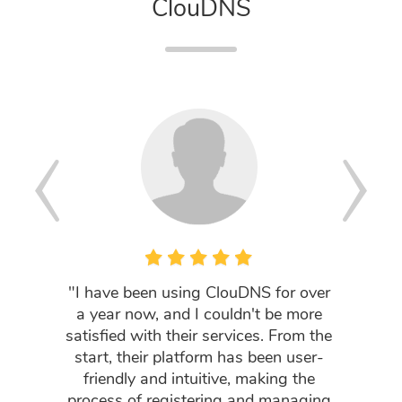
ClouDNS
"I have been using ClouDNS for over
"DNS Ni
a year now, and I couldn't be more
If you'
satisfied with their services. From the
that act
start, their platform has been user-
and not
friendly and intuitive, making the
process of registering and managing