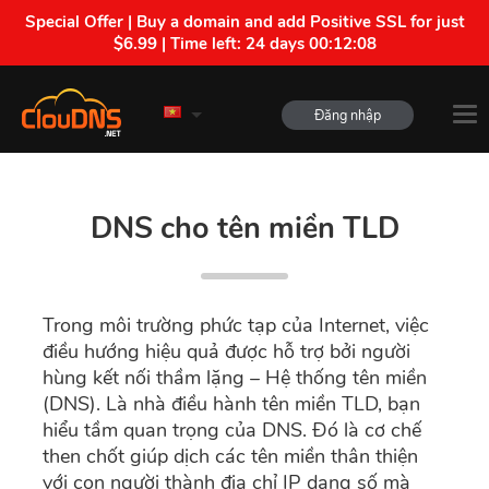
Special Offer | Buy a domain and add Positive SSL for just
$6.99 | Time left:
24 days 00:12:07
Đăng nhập
DNS cho tên miền TLD
Trong môi trường phức tạp của Internet, việc
điều hướng hiệu quả được hỗ trợ bởi người
hùng kết nối thầm lặng – Hệ thống tên miền
(DNS). Là nhà điều hành tên miền TLD, bạn
hiểu tầm quan trọng của DNS. Đó là cơ chế
then chốt giúp dịch các tên miền thân thiện
với con người thành địa chỉ IP dạng số mà