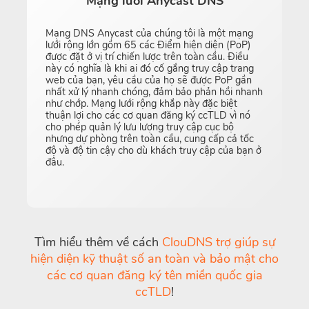
Mạng lưới Anycast DNS
Mạng DNS Anycast của chúng tôi là một mạng
lưới rộng lớn gồm 65 các Điểm hiện diện (PoP)
được đặt ở vị trí chiến lược trên toàn cầu. Điều
này có nghĩa là khi ai đó cố gắng truy cập trang
web của bạn, yêu cầu của họ sẽ được PoP gần
nhất xử lý nhanh chóng, đảm bảo phản hồi nhanh
như chớp. Mạng lưới rộng khắp này đặc biệt
thuận lợi cho các cơ quan đăng ký ccTLD vì nó
cho phép quản lý lưu lượng truy cập cục bộ
nhưng dự phòng trên toàn cầu, cung cấp cả tốc
độ và độ tin cậy cho dù khách truy cập của bạn ở
đâu.
Tìm hiểu thêm về cách
ClouDNS trợ giúp sự
hiện diện kỹ thuật số an toàn và bảo mật cho
các cơ quan đăng ký tên miền quốc gia
ccTLD
!