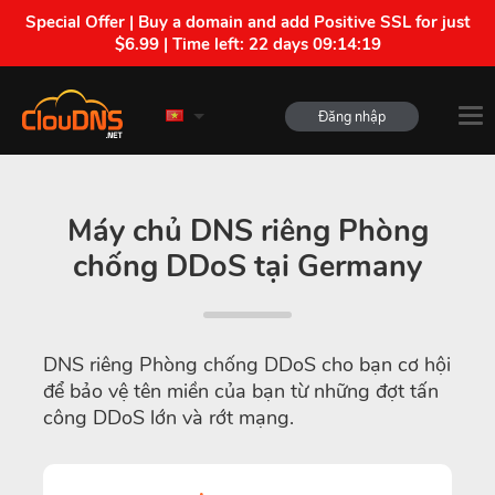
Special Offer | Buy a domain and add Positive SSL for just
$6.99 | Time left:
22 days 09:14:19
Đăng nhập
Máy chủ DNS riêng Phòng
chống DDoS tại Germany
DNS riêng Phòng chống DDoS cho bạn cơ hội
để bảo vệ tên miền của bạn từ những đợt tấn
công DDoS lớn và rớt mạng.