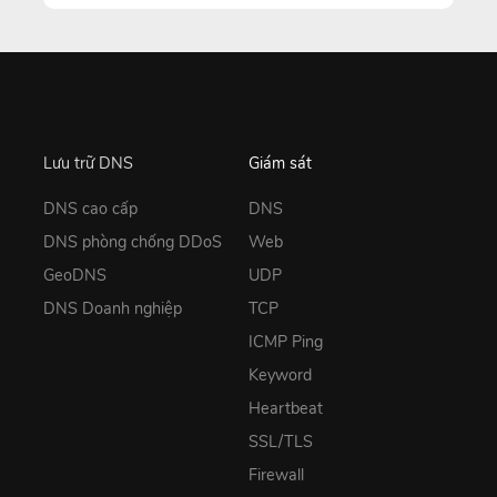
Lưu trữ DNS
Giám sát
DNS cao cấp
DNS
DNS phòng chống DDoS
Web
GeoDNS
UDP
DNS Doanh nghiệp
TCP
ICMP Ping
Keyword
Heartbeat
SSL/TLS
Firewall