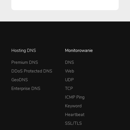
Hosting DNS
Monitorowanie
Premium DNS
DNS
DDoS Protected DNS
Web
GeoDNS
UDP
Enterprise DNS
TCP
ICMP Ping
Keyword
Heartbeat
SSL/TLS