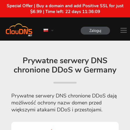
Special Offer | Buy a domain and add Positive SSL for just
$6.99 | Time left:
22 days 11:36:08
Zaloguj
Prywatne serwery DNS
chronione DDoS w Germany
Prywatne serwery DNS chronione DDoS dają
możliwość ochrony nazw domen przed
większymi atakami DDoS i przestojami.