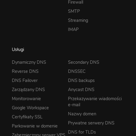
Firewall
SMTP
Streaming
IMAP
Usługi
Dynamiczny DNS
Secondary DNS
Reverse DNS
DNSSEC
DNS Failover
DNS backups
Zarządzany DNS
Anycast DNS
Monitorowanie
Przekazywanie wiadomości
e-mail
Google Workspace
Nazwy domen
Certyfikaty SSL
Prywatne serwery DNS
Parkowanie w domenie
DNS for TLDs
Zabezpieczony serwer VPS