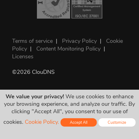
Terms of service
|
Privacy Policy
|
Cookie
Policy
|
Content Monitoring Policy
|
Licenses
©2026 ClouDNS
We value your privacy!
We use cookies to enhance
your browsing experience, and analyze our traffic. By
clicking "Accept All", you consent to our use of
Wszystkie ceny są ostateczne i zawierają
cookies.
Cookie Policy.
Accept All
Customize
wszystkie wymagane podatki. Żadnych
Online - Live Chat
dodatkowych ukrytych opłat!