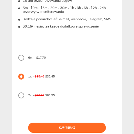
15 dni przechowywania Logów
5m., 10m., 15m., 20m., 30m., 1h., 3h., 6h., 12h., 24h.
przerwy w monitorowaniu
Rodzaje powiadomień: e-mail, webhooki, Telegram, SMS
$0.15/miesiąc za każde dodatkowe sprawdzenie
6m. - $17.70
1r. -
$35.40
$32.45
2r. -
$70.80
$61.95
KUP TERAZ