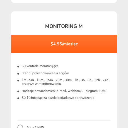
MONITORING M
$4.95/miesiąc
50 kontrole monitorujące
30 dni przechowywania Logów
1m., 5m., 10m., 15m., 20m., 30m., 1h., 3h., 6h., 12h., 24h.
przerwy w monitorowaniu
Rodzaje powiadomień: e-mail, webhooki, Telegram, SMS
$0.10/miesiąc za każde dodatkowe sprawdzenie
3m. - $14.85