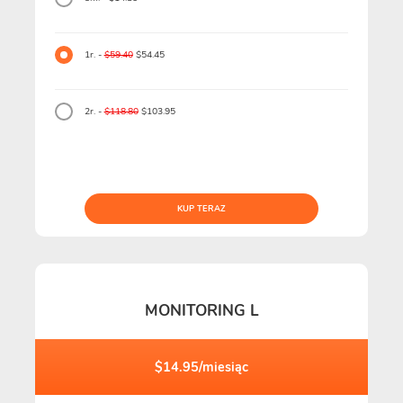
1r. -
$59.40
$54.45
2r. -
$118.80
$103.95
KUP TERAZ
MONITORING L
$14.95/miesiąc