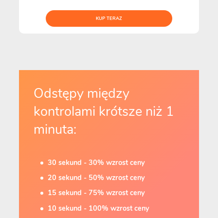
KUP TERAZ
Odstępy między
kontrolami krótsze niż 1
minuta:
30 sekund - 30% wzrost ceny
20 sekund - 50% wzrost ceny
15 sekund - 75% wzrost ceny
10 sekund - 100% wzrost ceny