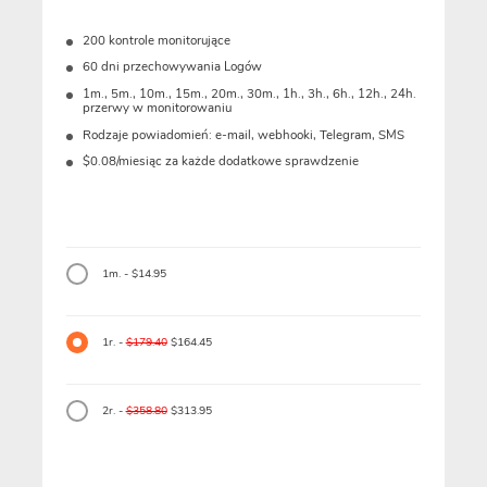
200 kontrole monitorujące
60 dni przechowywania Logów
1m., 5m., 10m., 15m., 20m., 30m., 1h., 3h., 6h., 12h., 24h.
przerwy w monitorowaniu
Rodzaje powiadomień: e-mail, webhooki, Telegram, SMS
$0.08/miesiąc za każde dodatkowe sprawdzenie
1m. - $14.95
1r. -
$179.40
$164.45
2r. -
$358.80
$313.95