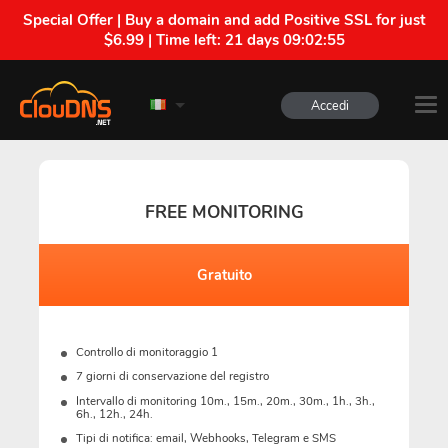
Special Offer | Buy a domain and add Positive SSL for just
$6.99 | Time left:
21 days 09:02:54
Accedi
FREE MONITORING
Gratuito
Controllo di monitoraggio 1
7 giorni di conservazione del registro
Intervallo di monitoring 10m., 15m., 20m., 30m., 1h., 3h.,
6h., 12h., 24h.
Tipi di notifica: email, Webhooks, Telegram e SMS