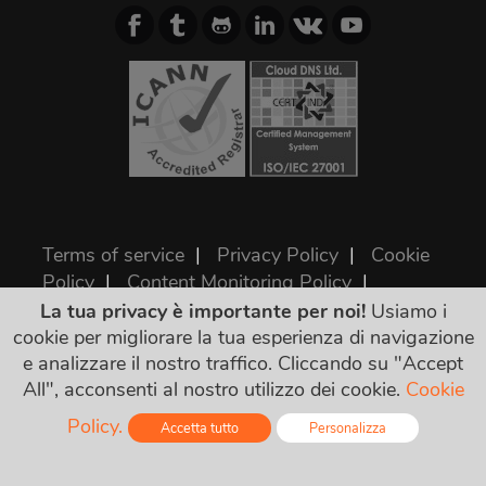
Terms of service
|
Privacy Policy
|
Cookie
Policy
|
Content Monitoring Policy
|
Licenze
La tua privacy è importante per noi!
Usiamo i
cookie per migliorare la tua esperienza di navigazione
e analizzare il nostro traffico. Cliccando su "Accept
©2026 ClouDNS
All", acconsenti al nostro utilizzo dei cookie.
Cookie
Policy.
Accetta tutto
Personalizza
Online - Live Chat