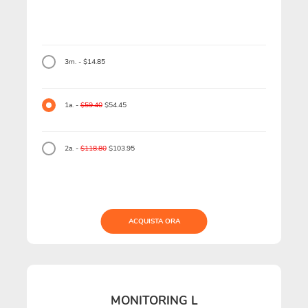
3m. - $14.85
1a. -
$59.40
$54.45
2a. -
$118.80
$103.95
ACQUISTA ORA
MONITORING L