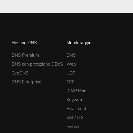
Hosting DNS
Monitoraggio
DNS Premium
DNS
DNS con protezione DDoS
Web
GeoDNS
UDP
DNS Enterprise
TCP
ICMP Ping
Keyword
Heartbeat
SSL/TLS
Firewall