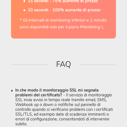
15 secondi - 75% aumento di prezzo
10 secondi - 100% aumento di prezzo
* Gli intervalli di monitoring inferiori a 1 minuto
sono disponibili solo per il piano Monitoring L.
FAQ
In che modo il monitoraggio SSL mi segnala
problemi del certificato?
- Il servizio di monitoraggio
SSL invia avvisi in tempo reale tramite email, SMS,
Webhook up o down o notifiche sul pannello di
controllo quando si verificano problemi con i certificati
SSL/TLS, ad esempio date di scadenza imminenti o
errori di configurazione, consentendoti di intervenire
subito.