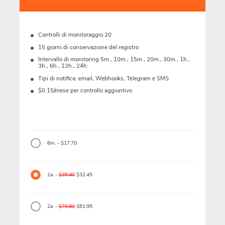
Controlli di monitoraggio 20
15 giorni di conservazione del registro
Intervallo di monitoring 5m., 10m., 15m., 20m., 30m., 1h.,
3h., 6h., 12h., 24h.
Tipi di notifica: email, Webhooks, Telegram e SMS
$0.15/mese per controllo aggiuntivo
6m. - $17.70
1a. -
$35.40
$32.45
2a. -
$70.80
$61.95