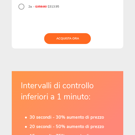
2a. -
$358.80
$313.95
ACQUISTA ORA
Intervalli di controllo
inferiori a 1 minuto:
30 secondi - 30% aumento di prezzo
20 secondi - 50% aumento di prezzo