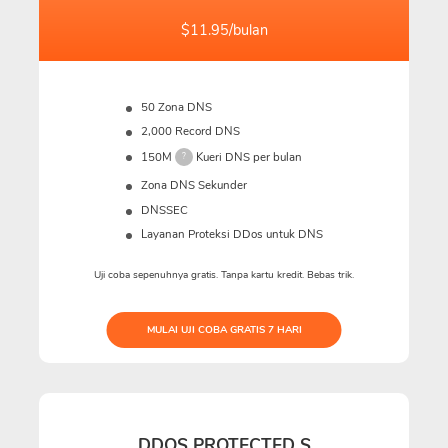
$11.95/bulan
50 Zona DNS
2,000 Record DNS
150M
Kueri DNS per bulan
?
Zona DNS Sekunder
DNSSEC
Layanan Proteksi DDos untuk DNS
Uji coba sepenuhnya gratis. Tanpa kartu kredit. Bebas trik.
MULAI UJI COBA GRATIS 7 HARI
DDOS PROTECTED S