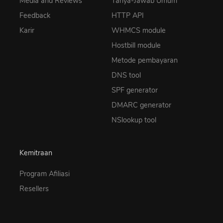
Media and Reviews
Tanya-Jawab Umum
Feedback
HTTP API
Karir
WHMCS module
Hostbill module
Metode pembayaran
DNS tool
SPF generator
DMARC generator
NSlookup tool
Kemitraan
Program Afiliasi
Resellers