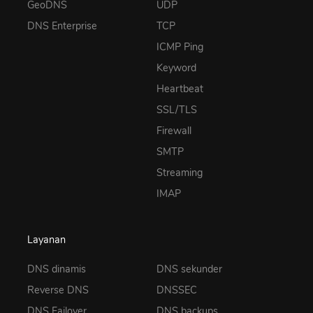
GeoDNS
UDP
DNS Enterprise
TCP
ICMP Ping
Keyword
Heartbeat
SSL/TLS
Firewall
SMTP
Streaming
IMAP
Layanan
DNS dinamis
DNS sekunder
Reverse DNS
DNSSEC
DNS Failover
DNS backups