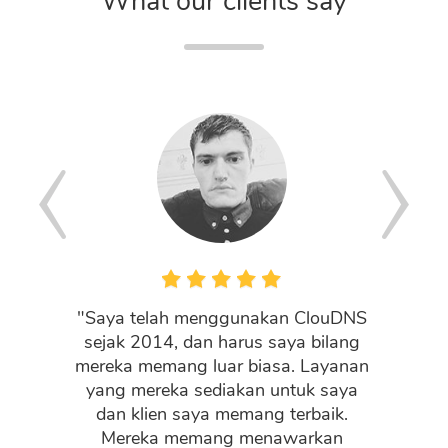
What our clients say
"Saya telah menggunakan ClouDNS
"Your cu
sejak 2014, dan harus saya bilang
my li
mereka memang luar biasa. Layanan
yang mereka sediakan untuk saya
Chair
dan klien saya memang terbaik.
Mereka memang menawarkan