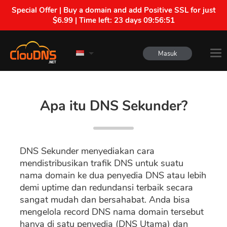
Special Offer | Buy a domain and add Positive SSL for just
$6.99 | Time left:
23 days 09:56:50
Masuk
Apa itu DNS Sekunder?
DNS Sekunder menyediakan cara
mendistribusikan trafik DNS untuk suatu
nama domain ke dua penyedia DNS atau lebih
demi uptime dan redundansi terbaik secara
sangat mudah dan bersahabat. Anda bisa
mengelola record DNS nama domain tersebut
hanya di satu penyedia (DNS Utama) dan