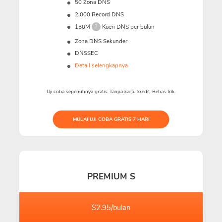
50 Zona DNS
2,000 Record DNS
150M
Kueri DNS per bulan
?
Zona DNS Sekunder
DNSSEC
Detail selengkapnya
Uji coba sepenuhnya gratis. Tanpa kartu kredit. Bebas trik.
MULAI UJI COBA GRATIS 7 HARI
PREMIUM S
$2.95/bulan