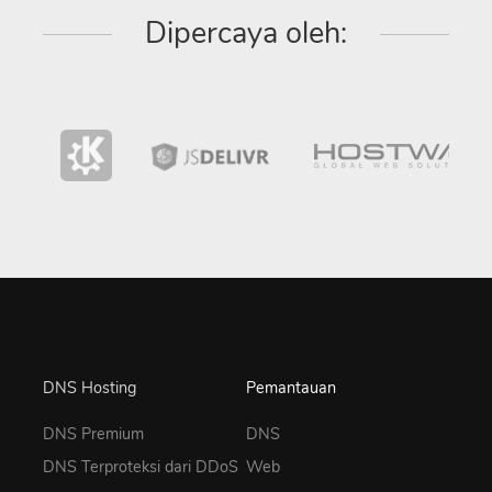
Dipercaya oleh:
DNS Hosting
Pemantauan
DNS Premium
DNS
DNS Terproteksi dari DDoS
Web