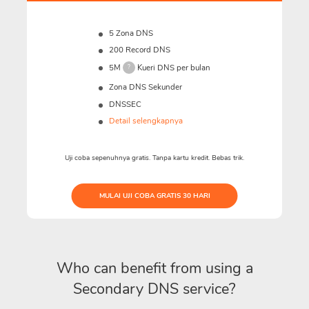
5 Zona DNS
200 Record DNS
5M
Kueri DNS per bulan
?
Zona DNS Sekunder
DNSSEC
Detail selengkapnya
Uji coba sepenuhnya gratis. Tanpa kartu kredit. Bebas trik.
MULAI UJI COBA GRATIS 30 HARI
Who can benefit from using a
Secondary DNS service?