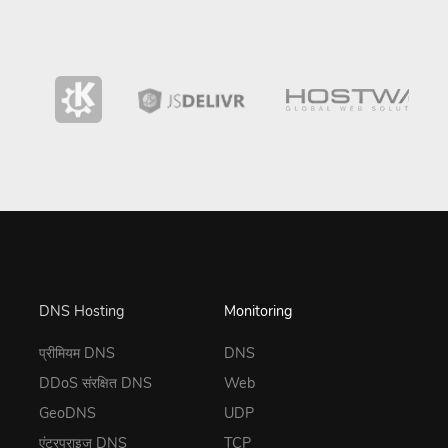
DNS Hosting
Monitoring
प्रीमियम DNS
DNS
DDoS संरक्षित DNS
Web
GeoDNS
UDP
एंटरप्राइज DNS
TCP