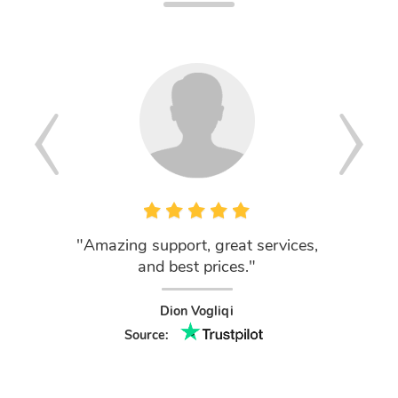
"Amazing support, great services,
"I hav
and best prices."
2014, 
truly a
provid
Dion Vogliqi
been sec
Source:
good v