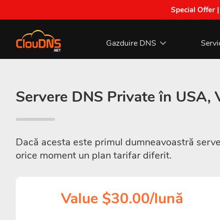
Special Offer 
Gazduire DNS
Servi
Servere DNS Private în USA, V
Dacă acesta este primul dumneavoastră server 
orice moment un plan tarifar diferit.
Value $30.00/lună