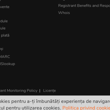
Registrant Benefits and Respon
cvente
Whois
dule
ule
 plată
PF
DMARC
NSlookup
ent Monitoring Policy
|
Licențe
kies pentru a-ți îmbunătăți experiența de navigare
 sunt finale și includ toate taxele. Nu există costuri suplimentar
ul pentru utilizarea cookies.
Politica privind cooki