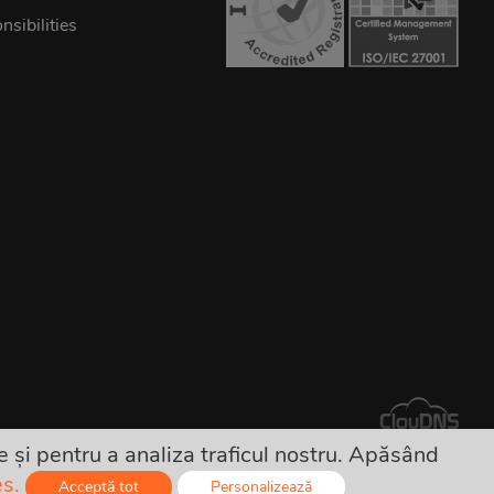
sibilities
 și pentru a analiza traficul nostru. Apăsând
e ascunse!
es.
Acceptă tot
Personalizează