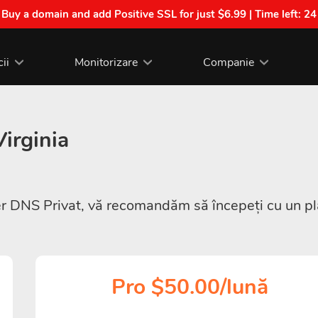
| Buy a domain and add Positive SSL for just $6.99 | Time left:
24
cii
Monitorizare
Companie
irginia
DNS Privat, vă recomandăm să începeți cu un plan 
Pro $50.00/lună