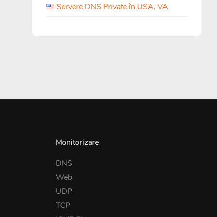
Servere DNS Private în USA, VA
Monitorizare
DNS
Web
UDP
TCP