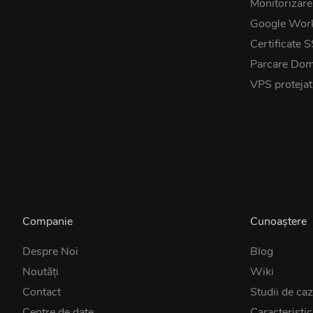
Monitorizare
Google Wor
Certificate 
Parcare Dom
VPS proteja
Companie
Cunoaștere
Despre Noi
Blog
Noutăţi
Wiki
Contact
Studii de ca
Centre de date
Caracteristic