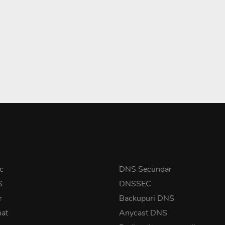
c
DNS Secundar
S
DNSSEC
r
Backupuri DNS
nat
Anycast DNS