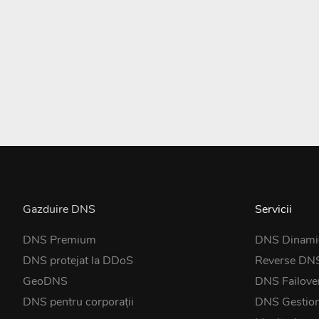
Gazduire DNS
Servicii
DNS Premium
DNS Dinami
DNS protejat la DDoS
Reverse DN
GeoDNS
DNS Failove
DNS pentru corporații
DNS Gestio