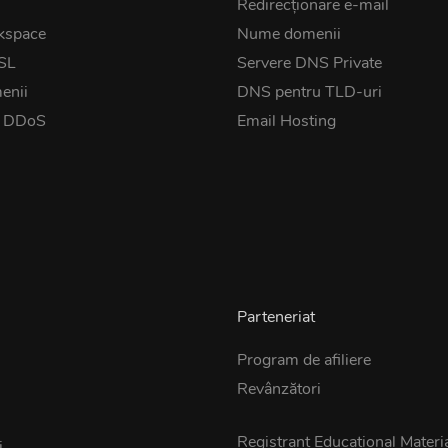
Redirecționare e-mail
kspace
Nume domenii
SSL
Servere DNS Private
enii
DNS pentru TLD-uri
t DDoS
Email Hosting
Parteneriat
Program de afiliere
Revânzători
z
Registrant Educational Materi
i