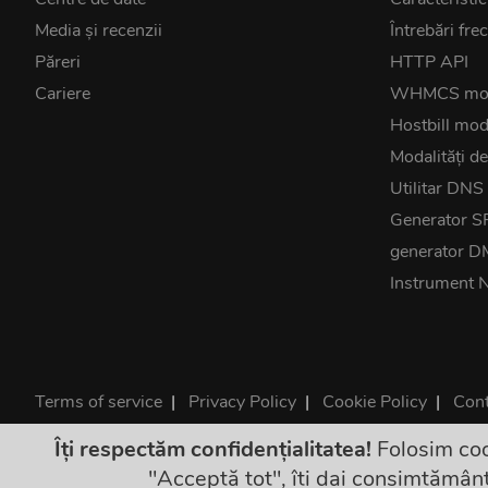
Media și recenzii
Întrebări fre
Păreri
HTTP API
Cariere
WHMCS mo
Hostbill mod
Modalități de
Utilitar DNS
Generator S
generator 
Instrument 
Terms of service
|
Privacy Policy
|
Cookie Policy
|
Cont
©2026 ClouDNS
Îți respectăm confidențialitatea!
Folosim coo
Prețurile
"Acceptă tot", îți dai consimțământ