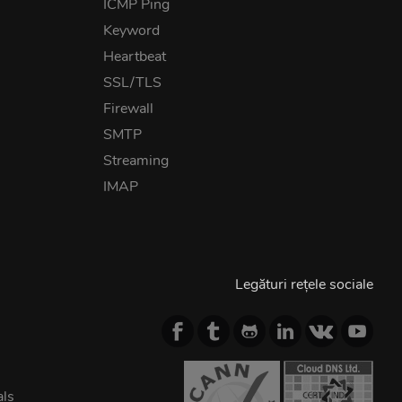
ICMP Ping
Keyword
Heartbeat
SSL/TLS
Firewall
SMTP
Streaming
IMAP
Legături rețele sociale
als