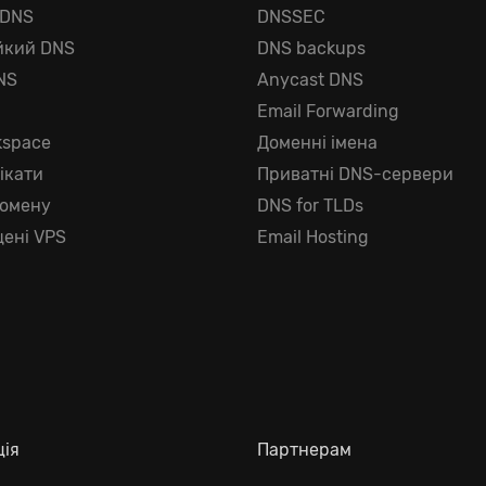
 DNS
DNSSEC
йкий DNS
DNS backups
NS
Anycast DNS
г
Email Forwarding
kspace
Доменні імена
ікати
Приватні DNS-сервери
домену
DNS for TLDs
ені VPS
Email Hosting
ція
Партнерам