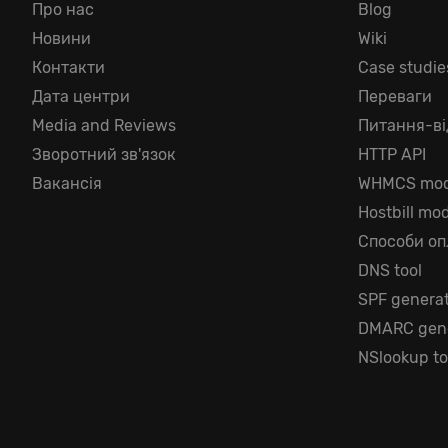
Про нас
Blog
Новини
Wiki
Контакти
Case studie
Дата центри
Переваги
Media and Reviews
Питання-ві
Зворотний зв'язок
HTTP API
Вакансія
WHMCS mod
Hostbill mo
Способи оп
DNS tool
SPF genera
DMARC gene
NSlookup to