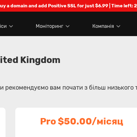
Buy a domain and add Positive SSL for just $6.99 | Time left:
2
іси
Моніторинг
Компанія
ited Kingdom
и рекомендуємо вам почати з більш низького 
Pro $50.00/місяц