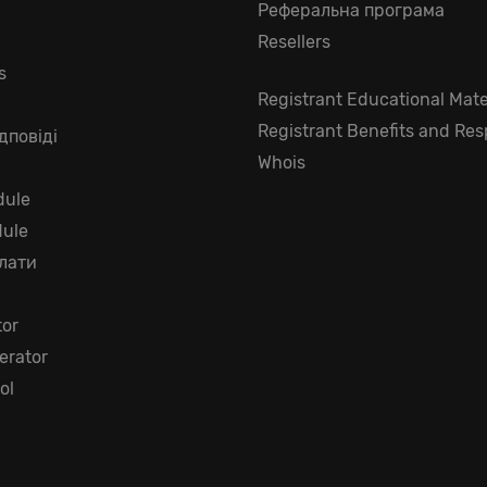
Реферальна програма
Resellers
s
Registrant Educational Mate
Registrant Benefits and Resp
дповіді
Whois
ule
dule
лати
tor
rator
ol