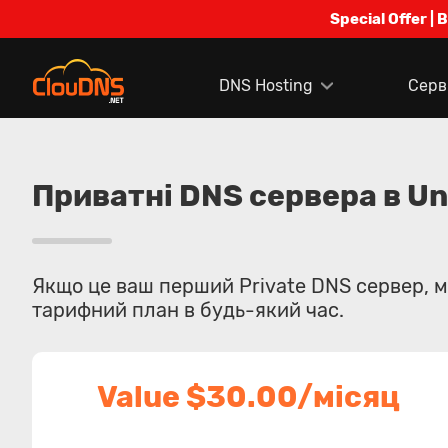
Special Offer | 
DNS Hosting
Серв
Приватні DNS сервера в Un
Якщо це ваш перший Private DNS сервер, м
тарифний план в будь-який час.
Value $30.00/місяц