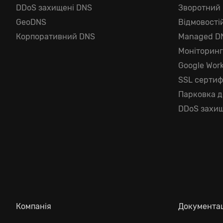
DDoS захищені DNS
Зворотний
GeoDNS
Відмовості
Корпоративний DNS
Managed D
Моніторин
Google Wor
SSL сертиф
Парковка 
DDoS захищ
Компанія
Документа