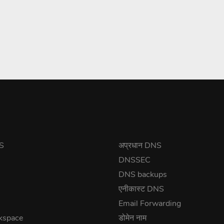
NS
अप्रधान DNS
DNSSEC
DNS backups
एनीकास्ट DNS
Email Forwarding
kspace
डोमेन नाम