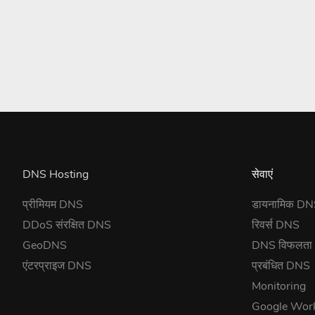
DNS Hosting
सेवाएं
प्रीमियम DNS
डायनामिक D
DDoS संरक्षित DNS
रिवर्स DNS
GeoDNS
DNS विफलता
एंटरप्राइज DNS
प्रबंधित DNS
Monitoring
Google Wor