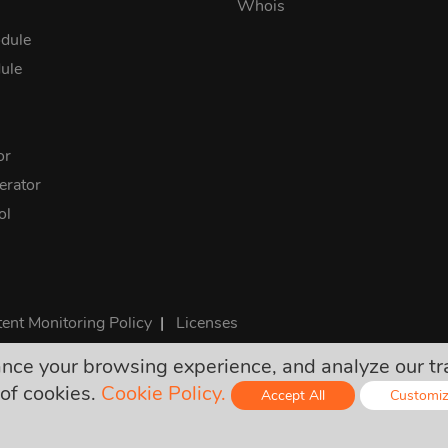
Whois
dule
ule
or
rator
ol
ent Monitoring Policy
|
Licenses
e your browsing experience, and analyze our traff
ी कीमतें अंतिम हैं और सभी आवश्यक कर इसमें शामिल हैं। कोई अन्य छुपा शुल्क नह
of cookies.
Cookie Policy.
Accept All
Customi