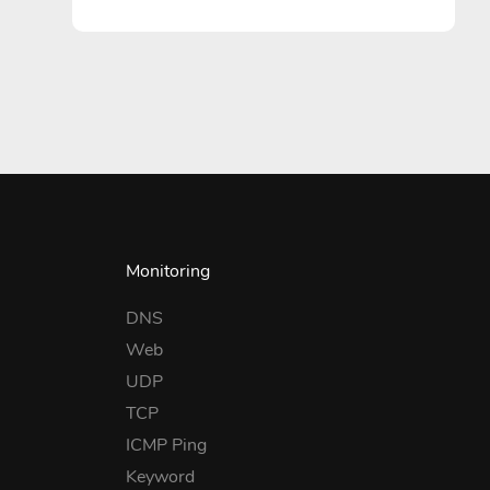
Monitoring
DNS
Web
UDP
TCP
ICMP Ping
Keyword