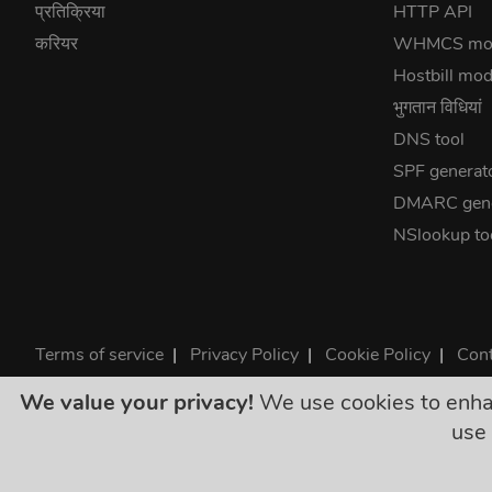
प्रतिक्रिया
HTTP API
करियर
WHMCS mo
Hostbill mod
भुगतान विधियां
DNS tool
SPF generat
DMARC gene
NSlookup to
Terms of service
|
Privacy Policy
|
Cookie Policy
|
Cont
©2026 ClouDNS
We value your privacy!
We use cookies to enhanc
सभ
use 