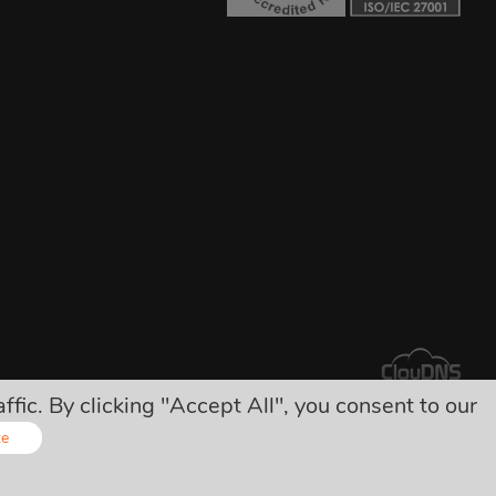
ic. By clicking "Accept All", you consent to our
ीं!
ze
Online - Live Chat