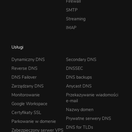
Firewall
SMTP
Streaming
IMAP
Usługi
Dynamiczny DNS
Secondary DNS
Reverse DNS
DNSSEC
DNS Failover
DNS backups
Zarządzany DNS
Anycast DNS
Monitorowanie
Przekazywanie wiadomości
e-mail
Google Workspace
Nazwy domen
Certyfikaty SSL
Prywatne serwery DNS
Parkowanie w domenie
DNS for TLDs
Zabezpieczony serwer VPS