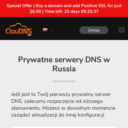
Special Offer | Buy a domain and add Positive SSL for just
$6.99 | Time left:
25 days 09:25:37
Zaloguj
Prywatne serwery DNS w
Russia
Jeśli jest to Twój pierwszy prywatny serwer
DNS, zalecamy rozpoczęcie od niższego
abonamentu. Możesz w dowolnym momencie
zażądać aktualizacji do innej konfiguracji