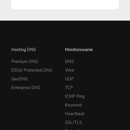
Hosting DNS
Monitorowanie
Premium DNS
DNS
DDoS Protected DNS
Web
GeoDNS
UDP
Enterprise DNS
TCP
ICMP Ping
Keyword
Heartbeat
SSL/TLS