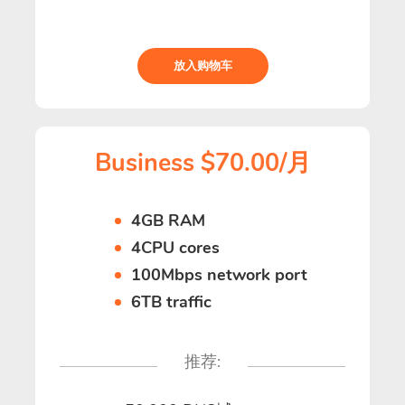
放入购物车
Business $70.00/月
4GB RAM
4CPU cores
100Mbps network port
6TB traffic
推荐: