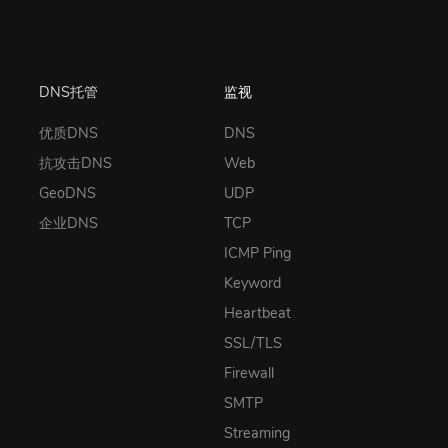
DNS托管
监视
优质DNS
DNS
抗攻击DNS
Web
GeoDNS
UDP
企业DNS
TCP
ICMP Ping
Keyword
Heartbeat
SSL/TLS
Firewall
SMTP
Streaming