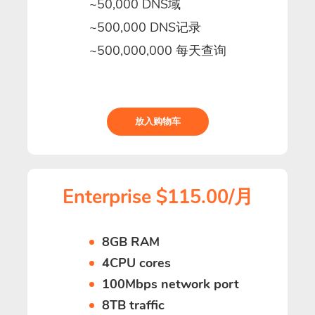
~50,000 DNS域
~500,000 DNS记录
~500,000,000 每天查询
放入购物车
Enterprise $115.00/月
8GB RAM
4CPU cores
100Mbps network port
8TB traffic