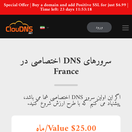
Special Offer | Buy a domain and add Positive SSL for just $6.99 |
Time left:
23 days 11:53:18
ورود
سرورهای DNS اختصاصی در
France
اگر این اولین سرور DNS اختصاصی شما می باشد،
پیشنهاد می کنیم که با طرح ارزش شروع کنید.
Value $25.00/ماه