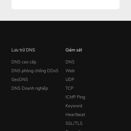
Lưu trữ DNS
Giám sát
DNS cao cấp
DNS
DNS phòng chống DDoS
Web
GeoDNS
UDP
DNS Doanh nghiệp
TCP
ICMP Ping
Keyword
Heartbeat
SSL/TLS