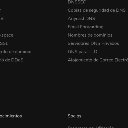
o
DNSSEC
r
Copias de seguridad de DNS
NS
Anycast DNS
Email Forwarding
kspace
Nombres de dominios
 SSL
Servidores DNS Privados
ento de dominio
DNS para TLD
ido de DDoS
Alojamiento de Correo Electr
ocimientos
Socios