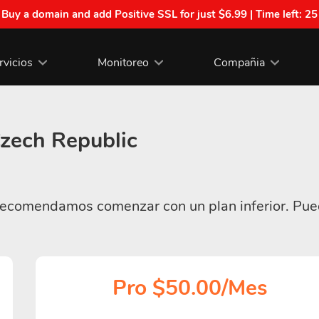
| Buy a domain and add Positive SSL for just $6.99 | Time left:
25
rvicios
Monitoreo
Compañia
zech Republic
 recomendamos comenzar con un plan inferior. Pued
Pro $50.00/Mes