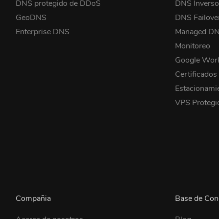
DNS protegido de DDoS
DNS Invers
GeoDNS
DNS Failove
Enterprise DNS
Managed D
Monitoreo
Google Wor
Certificados
Estacionami
VPS Proteg
Compañia
Base de Con