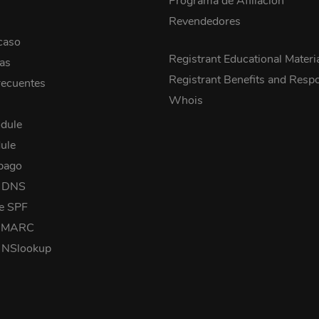
Programa de Afiliación
Revendedores
caso
Registrant Educational Materi
cas
Registrant Benefits and Respon
recuentes
Whois
dule
ule
pago
a DNS
e SPF
 DMARC
 NSlookup