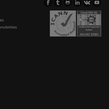
als
sibilities