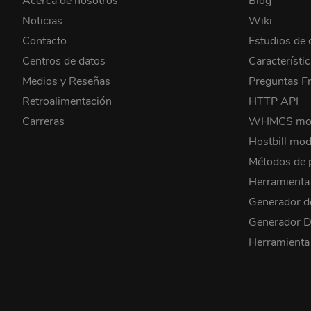
Acerca de nosotros
Blog
Noticias
Wiki
Contacto
Estudios de 
Centros de datos
Característi
Medios y Reseñas
Preguntas F
Retroalimentación
HTTP API
Carreras
WHMCS mo
Hostbill mod
Métodos de 
Herramient
Generador d
Generador
Herramienta