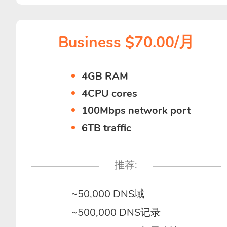
Business $70.00/月
4GB RAM
4CPU cores
100Mbps network port
6TB traffic
推荐:
~50,000 DNS域
~500,000 DNS记录