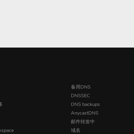
备用DNS
DNSSEC
移
DNS backups
AnycastDNS
邮件转发中
kspace
域名