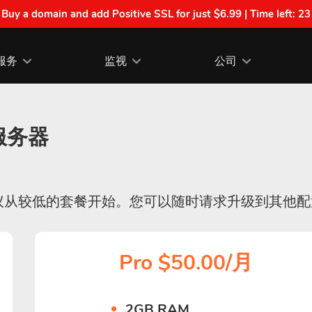
| Buy a domain and add Positive SSL for just $6.99 | Time left:
23
服务
监视
公司
S服务器
议从较低的套餐开始。您可以随时请求升级到其他配
Pro $50.00/月
2GB RAM