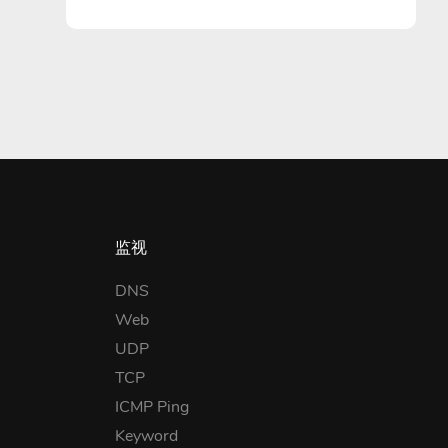
监视
DNS
Web
UDP
TCP
ICMP Ping
Keyword