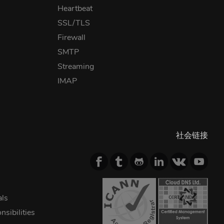
Heartbeat
SSL/TLS
Firewall
SMTP
Streaming
IMAP
社会链接
als
sibilities