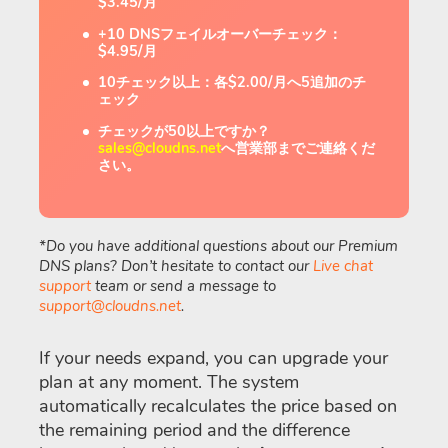
$3.45/月
+10 DNSフェイルオーバーチェック：
$4.95/月
10チェック以上：各$2.00/月へ5追加のチ
ェック
チェックが50以上ですか？
sales@cloudns.net
へ営業部までご連絡くだ
さい。
*Do you have additional questions about our Premium
DNS plans? Don’t hesitate to contact our
Live chat
support
team or send a message to
support@cloudns.net
.
If your needs expand, you can upgrade your
plan at any moment. The system
automatically recalculates the price based on
the remaining period and the difference