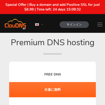
Special Offer | Buy a domain and add Positive SSL for just
$6.99 | Time left:
24 days 15:08:31
サインイン
Premium DNS hosting
FREE DNS
永遠に無料