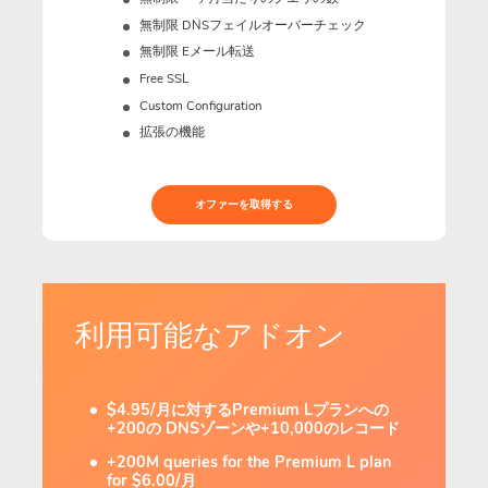
無制限 DNSフェイルオーバーチェック
無制限 Eメール転送
Free SSL
Custom Configuration
拡張の機能
オファーを取得する
利用可能なアドオン
$4.95/月に対するPremium Lプランへの
+200の DNSゾーンや+10,000のレコード
+200M queries for the Premium L plan
for $6.00/月