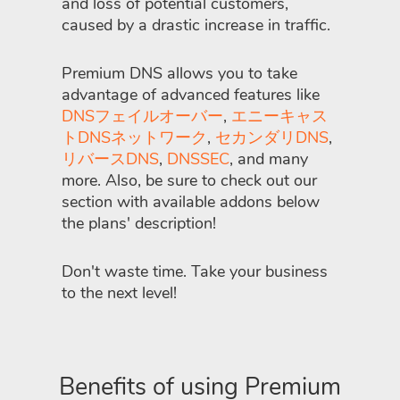
and loss of potential customers,
caused by a drastic increase in traffic.
Premium DNS allows you to take
advantage of advanced features like
DNSフェイルオーバー
,
エニーキャス
トDNSネットワーク
,
セカンダリDNS
,
リバースDNS
,
DNSSEC
, and many
more. Also, be sure to check out our
section with available addons below
the plans' description!
Don't waste time. Take your business
to the next level!
Benefits of using Premium