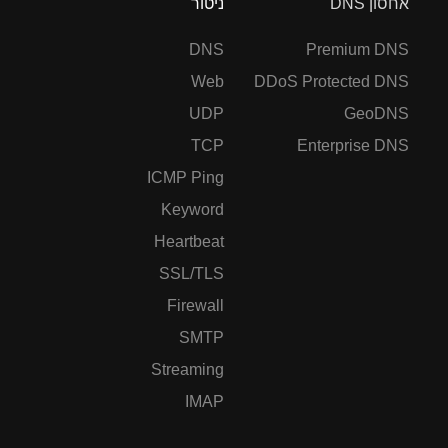
אחסון DNS
ניטור
DNS
Premium DNS
Web
DDoS Protected DNS
UDP
GeoDNS
TCP
Enterprise DNS
ICMP Ping
Keyword
Heartbeat
SSL/TLS
Firewall
SMTP
Streaming
IMAP