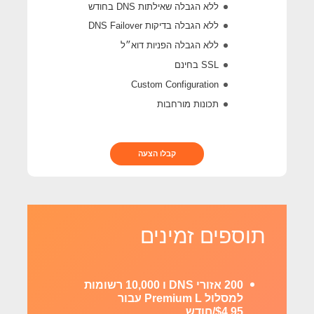
ללא הגבלה שאילתות DNS בחודש
ללא הגבלה בדיקות DNS Failover
ללא הגבלה הפניות דוא״ל
SSL בחינם
Custom Configuration
תכונות מורחבות
קבלו הצעה
תוספים זמינים
200 אזורי DNS ו 10,000 רשומות
למסלול Premium L עבור
$4.95/חודש