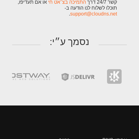
קשר 24/7 דרך
התמיכה בצ׳אט חי
או אם תעדיפו,
תוכלו לשלוח לנו הודעה ב-
.
support@cloudns.net
נסמך ע״י: