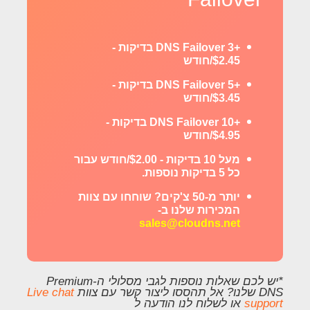
+3 DNS Failover בדיקות -
$2.45/חודש
+5 DNS Failover בדיקות -
$3.45/חודש
+10 DNS Failover בדיקות -
$4.95/חודש
מעל 10 בדיקות - $2.00/חודש עבור
כל 5 בדיקות נוספות.
יותר מ-50 צ'קים? שוחחו עם צוות
המכירות שלנו ב-
sales@cloudns.net
*יש לכם שאלות נוספות לגבי מסלולי ה-Premium
DNS שלנו? אל תהססו ליצור קשר עם צוות
Live chat
support
או לשלוח לנו הודעה ל