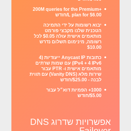
+200M queries for the Premium
L plan for $6.00/חודש
יבוא רשומות על ידי התמיכה
הטכנית שלנו מקבצי פורמט
מותאמים אישית עולה $0.05 לכל
רשומה, מינימום תשלום נדרש
$10.00
כתובות Anycast IP ייעודיות (4
IPv4 + 4 IPv6) עם שמות שרתים
מותאמים אישית ו- PTR עבור
שירות מלא (Vanity DNS) עם תווית
לבנה - $25.00/חודש
1000+ הפמיות דוא״ל עבור
$5.00/חודש
אפשרויות שדרוג DNS
Failover