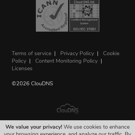
Terms of service
|
Privacy Policy
|
Cookie
Policy
|
Content Monitoring Policy
|
Licenses
©2026 ClouDNS
We value your privacy!
We use cookies to enhance
Semua harga sudah final dan termasuk
your browsing experience, and analyze our traffic. By