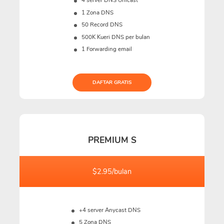
4 server DNS Unicast
1 Zona DNS
50 Record DNS
500K
Kueri DNS per bulan
1 Forwarding email
DAFTAR GRATIS
PREMIUM S
$2.95/bulan
+4 server Anycast DNS
5 Zona DNS