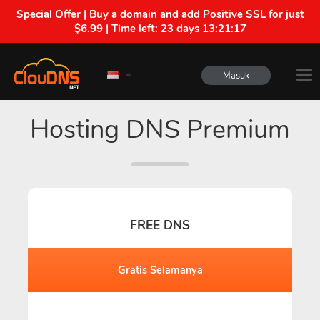
Special Offer | Buy a domain and add Positive SSL for just
$6.99 | Time left:
23 days 13:21:16
Masuk
Hosting DNS Premium
FREE DNS
Gratis Selamanya