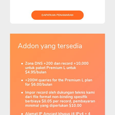
DAPATKAN PENAWARAN
Addon yang tersedia
Zona DNS +200 dan record +10,000
untuk paket Premium L untuk
$4.95/bulan
+200M queries for the Premium L plan
for $6.00/bulan
Impor record oleh dukungan teknis kami
dari file format non-binding spesifik
berbiaya $0.05 per record, pembayaran
minimal yang diperlukan $10.00
Alamat IP Anycast khusus (4 IPv4 + 4