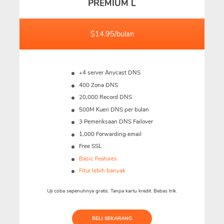
PREMIUM L
$14.95/bulan
+4 server Anycast DNS
400 Zona DNS
20,000 Record DNS
500M
Kueri DNS per bulan
3 Pemeriksaan DNS Failover
1,000 Forwarding email
Free SSL
Basic Features
Fitur lebih banyak
Uji coba sepenuhnya gratis. Tanpa kartu kredit. Bebas trik.
BELI SEKARANG