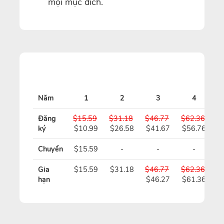
mọi mục đích.
Năm
1
2
3
4
Đăng
$15.59
$31.18
$46.77
$62.36
$
ký
$10.99
$26.58
$41.67
$56.76
$
Chuyển
$15.59
-
-
-
Gia
$15.59
$31.18
$46.77
$62.36
$
hạn
$46.27
$61.36
$