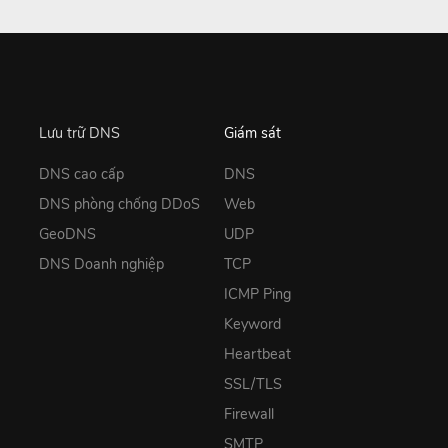
Lưu trữ DNS
Giám sát
DNS cao cấp
DNS
DNS phòng chống DDoS
Web
GeoDNS
UDP
DNS Doanh nghiệp
TCP
ICMP Ping
Keyword
Heartbeat
SSL/TLS
Firewall
SMTP