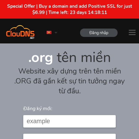
Special Offer | Buy a domain and add Positive SSL for just
$6.99 | Time left:
23 days 14:18:11
Đăng nhập
.org
tên miền
Website xây dựng trên tên miền
.ORG đã gắn kết sự tin tưởng ngay
từ đầu.
Đăng ký mới: