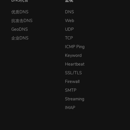
优质DNS
DNS
抗攻击DNS
Web
GeoDNS
UDP
企业DNS
TCP
ICMP Ping
Keyword
Heartbeat
SSL/TLS
Firewall
SMTP
Streaming
IMAP