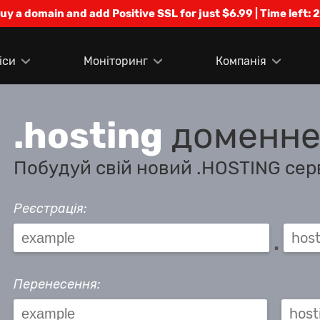
Buy a domain and add Positive SSL for just $6.99 | Time left:
2
іси
Моніторинг
Компанія
.hosting
доменне 
Побудуй свій новий .HOSTING сер
Реєстрація:
.
Перенесення:
.