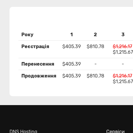
Року
1
2
3
Реєстрація
$405.39
$810.78
$1,216.17
$1,215.67
Перенесення
$405.39
-
-
Продовження
$405.39
$810.78
$1,216.17
$1,215.67
DNS Hosting
Сервіси