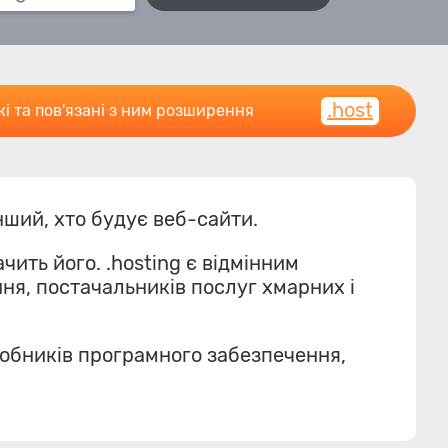
.host
і та пов'язані з ним розширення
нший, хто будує веб-сайти.
чить його. .hosting є відмінним
ня, постачальників послуг хмарних і
робників програмного забезпечення,