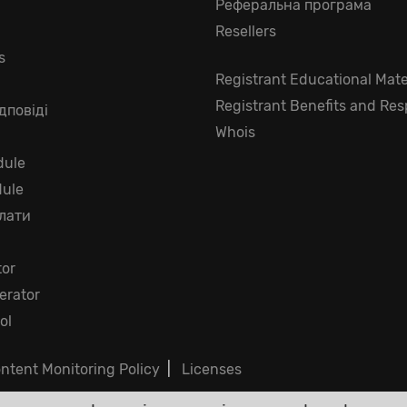
Реферальна програма
Resellers
s
Registrant Educational Mate
Registrant Benefits and Resp
дповіді
Whois
ule
dule
лати
tor
rator
ol
ntent Monitoring Policy
|
Licenses