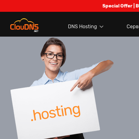
Special Offer | 
DNS Hosting
Серв
.hosting