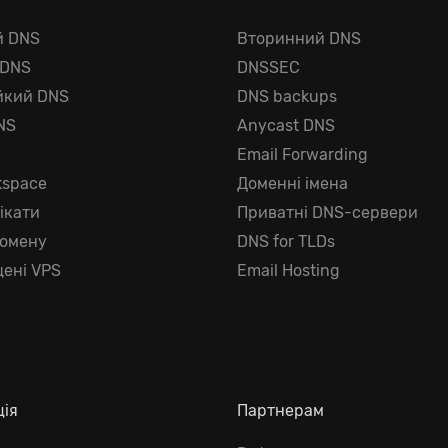
й DNS
Вторинний DNS
 DNS
DNSSEC
йкий DNS
DNS backups
NS
Anycast DNS
г
Email Forwarding
kspace
Доменні імена
ікати
Приватні DNS-сервери
домену
DNS for TLDs
ені VPS
Email Hosting
ція
Партнерам