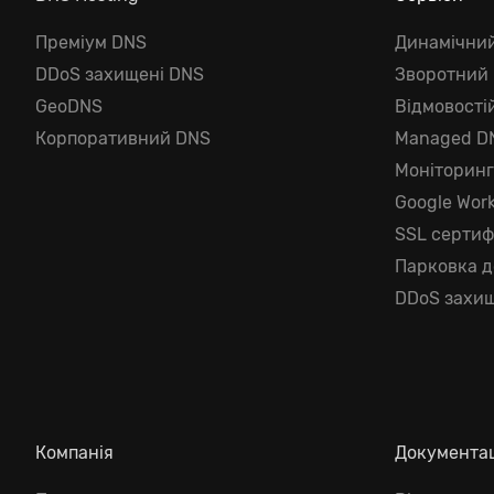
Преміум DNS
Динамічни
DDoS захищені DNS
Зворотний
GeoDNS
Відмовості
Корпоративний DNS
Managed D
Моніторин
Google Wor
SSL сертиф
Парковка 
DDoS захищ
Компанія
Документа