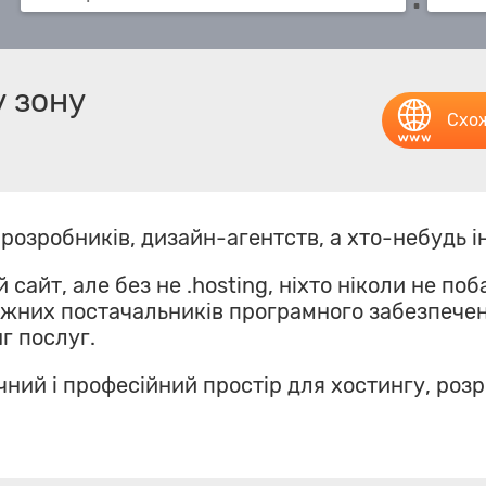
 зону
Схож
розробників, дизайн-агентств, а хто-небудь і
айт, але без не .hosting, ніхто ніколи не поба
ежних постачальників програмного забезпечен
г послуг.
ечний і професійний простір для хостингу, роз