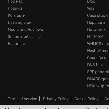
Про нас
Blog
Новини
Wiki
Контакти
Case studie
Дата центри
Переваги
Media and Reviews
Питання-ві
Зворотний зв'язок
HTTP API
Вакансія
WHMCS mod
Hostbill mo
Способи оп
DNS tool
SPF genera
DMARC gene
NSlookup to
Terms of service
|
Privacy Policy
|
Cookie Policy
|
Co
©2026 ClouDNS