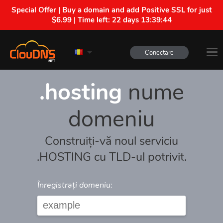
Special Offer | Buy a domain and add Positive SSL for just
$6.99 | Time left:
22 days 13:39:44
Conectare
.hosting
nume
domeniu
Construiți-vă noul serviciu
.HOSTING cu TLD-ul potrivit.
Înregistrați domeniu: