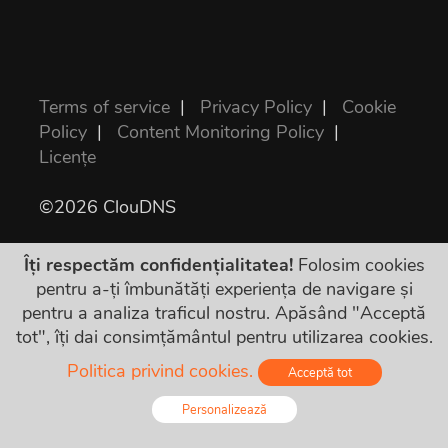
Terms of service
|
Privacy Policy
|
Cookie
Policy
|
Content Monitoring Policy
|
Licențe
©2026 ClouDNS
Îți respectăm confidențialitatea!
Folosim cookies
pentru a-ți îmbunătăți experiența de navigare și
pentru a analiza traficul nostru. Apăsând "Acceptă
tot", îți dai consimțământul pentru utilizarea cookies.
Prețurile sunt finale și includ toate taxele. Nu
Politica privind cookies.
Acceptă tot
există costuri suplimentare ascunse!
Personalizează