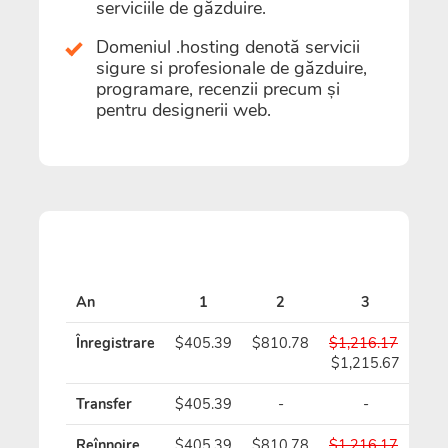
serviciile de găzduire.
Domeniul .hosting denotă servicii
sigure si profesionale de găzduire,
programare, recenzii precum și
pentru designerii web.
An
1
2
3
Înregistrare
$405.39
$810.78
$1,216.17
$1,
$1,215.67
$1,
Transfer
$405.39
-
-
Reînnoire
$405.39
$810.78
$1,216.17
$1,