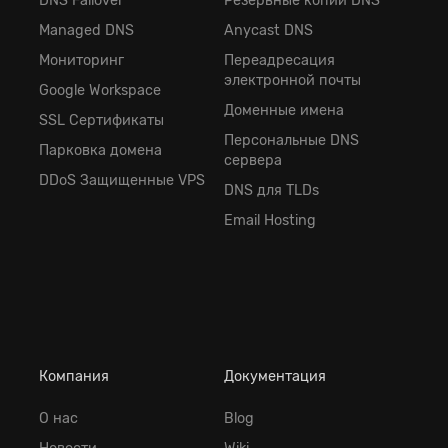
DNS Failover
Резервные копии DNS
Managed DNS
Anycast DNS
Мониторинг
Переадресация
электронной почты
Google Workspace
Доменные имена
SSL Сертификаты
Персональные DNS
Парковка домена
сервера
DDoS Защищенные VPS
DNS для TLDs
Email Hosting
Компания
Документация
О нас
Blog