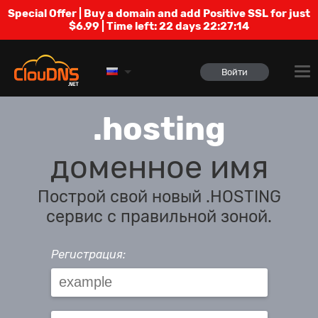
Special Offer | Buy a domain and add Positive SSL for just
$6.99 | Time left:
22 days 22:27:13
Войти
.hosting
доменное имя
Построй свой новый .HOSTING
сервис с правильной зоной.
Регистрация: