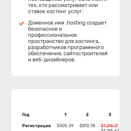
тех, кто рассматривает или
ставок хостинг услуг.
Доменное имя .hosting создает
безопасное и
профессиональное
пространство для хостинга,
разработчиков программного
обеспечения, сайтостроителей
и веб-дизайнеров.
Год
1
2
3
Регистрация
$405.39
$810.78
$1,216.17
$1
$1,215.67
$1