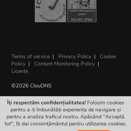
Terms of service
|
Privacy Policy
|
Cookie
Policy
|
Content Monitoring Policy
|
Licențe
©2026 ClouDNS
Îți respectăm confidențialitatea!
Folosim cookies
pentru a-ți îmbunătăți experiența de navigare și
pentru a analiza traficul nostru. Apăsând "Acceptă
tot", îți dai consimțământul pentru utilizarea cookies.