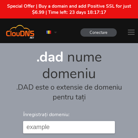
Special Offer | Buy a domain and add Positive SSL for just
$6.99 | Time left:
23 days 18:17:17
Conectare
.dad
nume
domeniu
.DAD este o extensie de domeniu
pentru tați
Înregistrați domeniu: