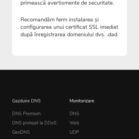
primească avertismente de securitate.
Recomandăm ferm instalarea și
configurarea unui certificat SSL imediat
după înregistrarea domeniului dvs. .dad.
Gazduire DNS
Monitorizare
DNS Premium
DNS
DNS protejat la DDoS
Web
GeoDNS
UDP