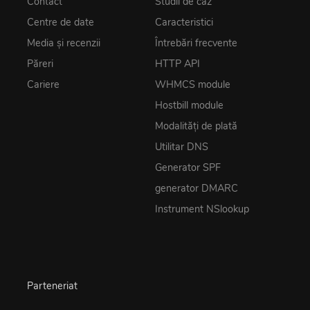
Contact
Studii de caz
Centre de date
Caracteristici
Media și recenzii
Întrebări frecvente
Păreri
HTTP API
Cariere
WHMCS module
Hostbill module
Modalități de plată
Utilitar DNS
Generator SPF
generator DMARC
Instrument NSlookup
Parteneriat