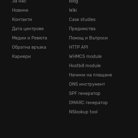
За нас
Blog
Новини
Wiki
Контакти
Case studies
Дата центрове
Предимства
Медии и Ревюта
Помощ и Въпроси
Обратна връзка
HTTP API
Кариери
WHMCS module
Hostbill module
Начини на плащане
DNS инструмент
SPF генератор
DMARC генератор
NSlookup tool