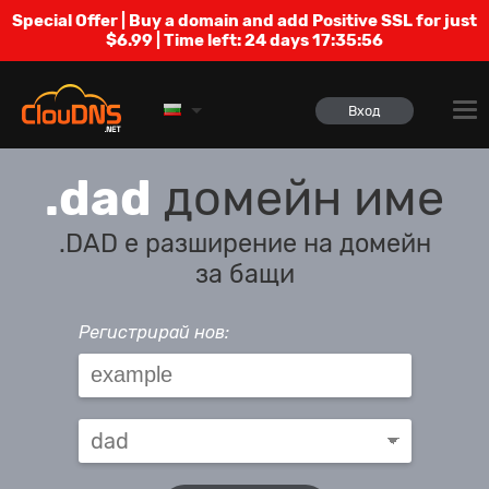
Special Offer | Buy a domain and add Positive SSL for just
$6.99 | Time left:
24 days 17:35:55
Вход
.dad
домейн име
.DAD е разширение на домейн
за бащи
Регистрирай нов: