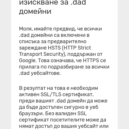
изискване за .dad
домейни
Моля, имайте предвид, че всички
.dad домейни са включени в
списъка за предварително
зареждане HSTS (HTTP Strict
Transport Security), поддържан от
Google. Това означава, че HTTPS се
прилага по подразбиране за всички
.dad уебсайтове.
В резултат на това е необходим
активен SSL/TLS сертификат,
преди вашият .dad домейн да може
да бъде достъпен сигурно в уеб
браузъри. Без валиден SSL
сертификат посетителите може да
нямат достъп до вашия уебсайт или