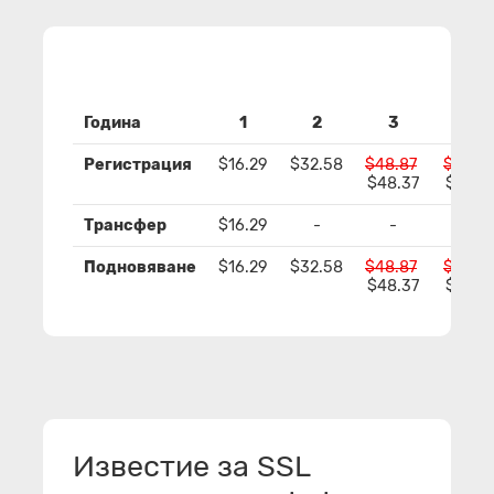
Година
1
2
3
4
Регистрация
$16.29
$32.58
$48.87
$65.16
$48.37
$64.1
Трансфер
$16.29
-
-
-
Подновяване
$16.29
$32.58
$48.87
$65.16
$48.37
$64.1
Известие за SSL