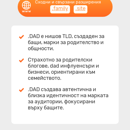
Сходни и свързани разширения
.family
.site
.DAD е нишов TLD, създаден за
бащи, марки за родителство и
общности.
Страхотно за родителски
блогове, dad инфлуенсъри и
бизнеси, ориентирани към
семейството.
.DAD създава автентична и
близка идентичност на марката
за аудитории, фокусирани
върху бащите.