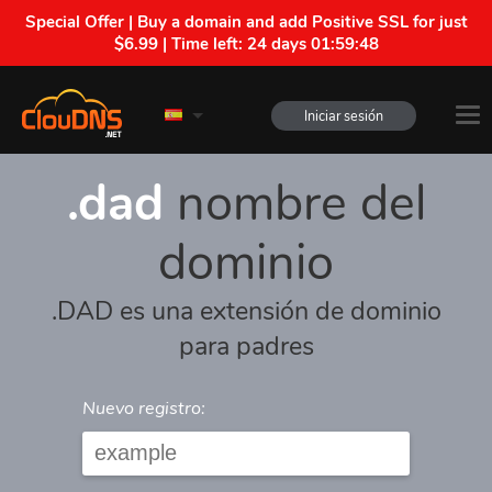
Special Offer | Buy a domain and add Positive SSL for just
$6.99 | Time left:
24 days 01:59:48
Iniciar sesión
.dad
nombre del
dominio
.DAD es una extensión de dominio
para padres
Nuevo registro: