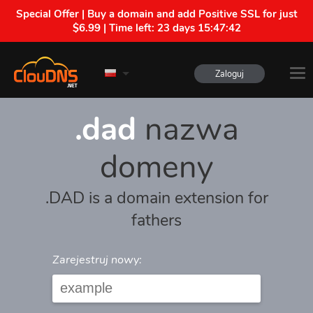
Special Offer | Buy a domain and add Positive SSL for just
$6.99 | Time left:
23 days 15:47:42
Zaloguj
.dad
nazwa
domeny
.DAD is a domain extension for
fathers
Zarejestruj nowy: