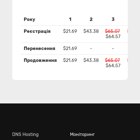
Року
1
2
3
4
Реєстрація
$21.69
$43.38
$65.07
$86.7
$64.57
$85.
Перенесення
$21.69
-
-
-
Продовження
$21.69
$43.38
$65.07
$86.7
$64.57
$85.
DNS Hosting
Моніторинг