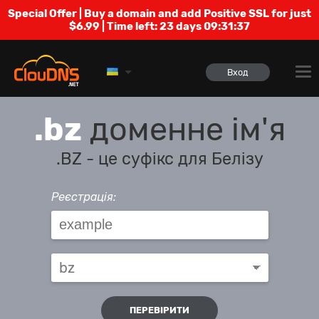
Special Offer | Buy a domain and add Positive SSL for just
$6.99 | Time left:
23 days 09:31:37
Вход
.bz
доменне ім'я
.BZ - це суфікс для Белізу
Реєстрація:
ПЕРЕВІРИТИ