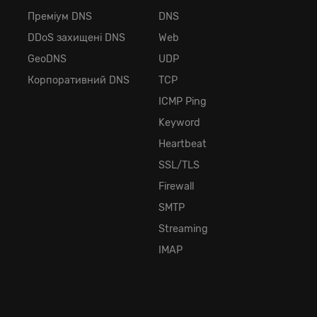
Преміум DNS
DNS
DDoS захищені DNS
Web
GeoDNS
UDP
Корпоративний DNS
TCP
ICMP Ping
Keyword
Heartbeat
SSL/TLS
Firewall
SMTP
Streaming
IMAP