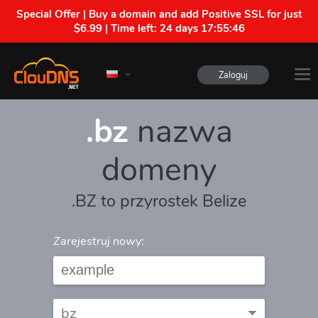
Special Offer | Buy a domain and add Positive SSL for just
$6.99 | Time left:
24 days 17:55:46
Zaloguj
.bz
nazwa
domeny
.BZ to przyrostek Belize
Zarejestruj nowy: