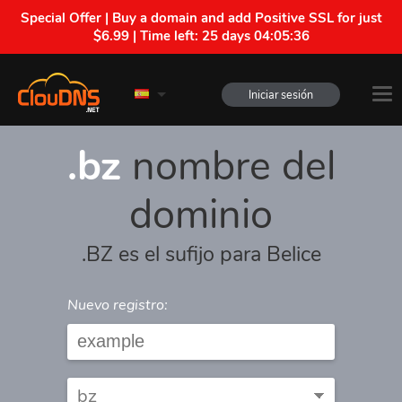
Special Offer | Buy a domain and add Positive SSL for just
$6.99 | Time left:
25 days 04:05:36
Iniciar sesión
.bz
nombre del
dominio
.BZ es el sufijo para Belice
Nuevo registro: