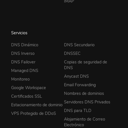
IMAP
Servicios
DNS Dinámico
DNS Secundario
DNS Inverso
DNSSEC
DNS Failover
Copias de seguridad de
DNS
Managed DNS
Anycast DNS
Monitoreo
Email Forwarding
Google Workspace
Nombres de dominios
Certificados SSL
Servidores DNS Privados
Estacionamiento de dominio
DNS para TLD
VPS Protegido de DDoS
Alojamiento de Correo
Electrónico