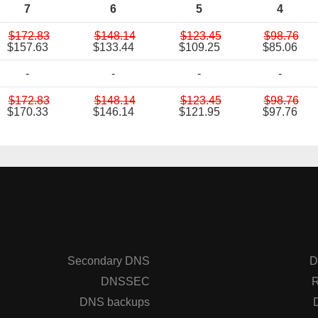
7
6
5
4
$172.83
$148.14
$123.45
$98.76
$157.63
$133.44
$109.25
$85.06
-
-
-
-
$172.83
$148.14
$123.45
$98.76
$170.33
$146.14
$121.95
$97.76
Secondary DNS
D
DNSSEC
R
DNS backups