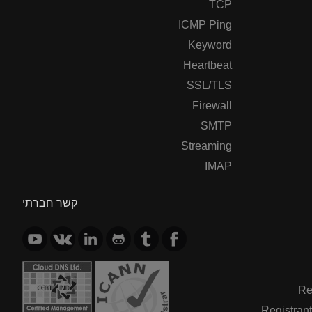
TCP
ICMP Ping
Keyword
Heartbeat
SSL/TLS
Firewall
SMTP
Streaming
IMAP
קשר חברתי
Re
Registrant