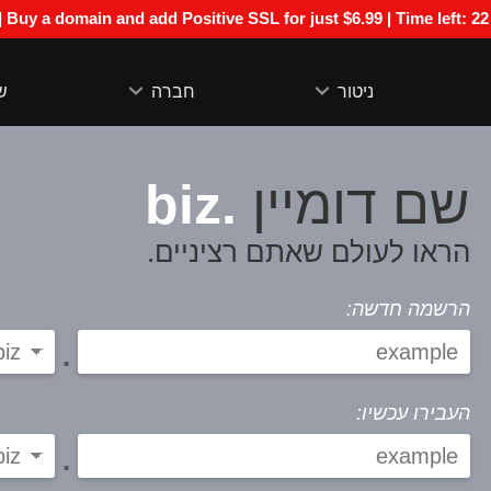
Special Offer | Buy a domain and add Positive SSL for just $6.99 | Time left:
22
ניטור
חברה
ש
.biz
שם דומיין
הראו לעולם שאתם רציניים.
הרשמה חדשה:
.
העבירו עכשיו:
.