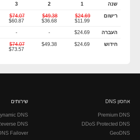
שנה
1
2
3
רישום
$24.69
$49.38
$74.07
$60.87
$36.68
$11.99
העברה
$24.69
-
-
חידוש
$24.69
$49.38
$74.07
$73.57
אחסון DNS
שירותים
ynamic DNS
Premium DNS
everse DNS
DDoS Protected DNS
DNS Failover
GeoDNS