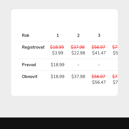
St
Rok
1
2
3
4
Registrovať
$18.99
$37.98
$56.97
$75.96
$3.99
$22.98
$41.47
$59.96
Prevod
$18.99
-
-
-
Obnoviť
$18.99
$37.98
$56.97
$75.96
$56.47
$74.96