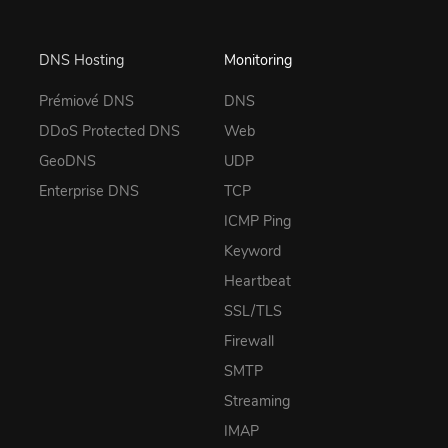
DNS Hosting
Monitoring
Prémiové DNS
DNS
DDoS Protected DNS
Web
GeoDNS
UDP
Enterprise DNS
TCP
ICMP Ping
Keyword
Heartbeat
SSL/TLS
Firewall
SMTP
Streaming
IMAP