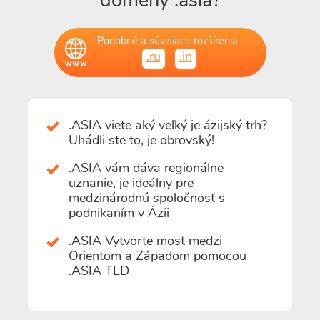
domény .asia?
Podobné a súvisiace rozšírenia
.ru
.in
.ASIA viete aký veľký je ázijský trh?
Uhádli ste to, je obrovský!
.ASIA vám dáva regionálne
uznanie, je ideálny pre
medzinárodnú spoločnosť s
podnikaním v Ázii
.ASIA Vytvorte most medzi
Orientom a Západom pomocou
.ASIA TLD