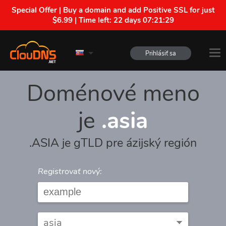
Special Offer | Buy a domain and add Positive SSL for just
$6.99 | Time left:
22 days 07:21:29
Prihlásiť sa
Doménové meno
je
.asia
.ASIA je gTLD pre ázijský región
Registrovať nový: