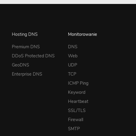
Hosting DNS
Monitorowanie
Premium DNS
DNS
DDoS Protected DNS
Web
GeoDNS
UDP
Enterprise DNS
TCP
ICMP Ping
Keyword
Heartbeat
SSL/TLS
Firewall
SMTP