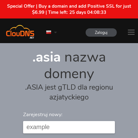
Special Offer | Buy a domain and add Positive SSL for just
$6.99 | Time left:
25 days 04:08:32
Zaloguj
.asia
nazwa
domeny
.ASIA jest gTLD dla regionu
azjatyckiego
Zarejestruj nowy: