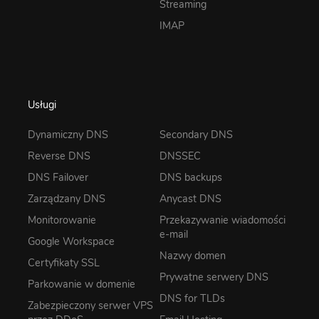
Streaming
IMAP
Usługi
Dynamiczny DNS
Secondary DNS
Reverse DNS
DNSSEC
DNS Failover
DNS backups
Zarządzany DNS
Anycast DNS
Monitorowanie
Przekazywanie wiadomości
e-mail
Google Workspace
Nazwy domen
Certyfikaty SSL
Prywatne serwery DNS
Parkowanie w domenie
DNS for TLDs
Zabezpieczony serwer VPS