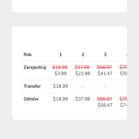
Rok
1
2
3
4
Zarejestruj
$18.99
$37.98
$56.97
$75.96
$3.99
$22.98
$41.47
$59.96
Transfer
$18.99
-
-
-
Odnów
$18.99
$37.98
$56.97
$75.96
$56.47
$74.96