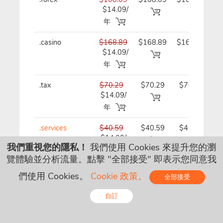
$14.09/
年
年
.casino
$168.89
$168.89
$168.89/
$14.09/
年
年
.tax
$70.29
$70.29
$70.29/
$14.09/
年
年
.services
$40.59
$40.59
$40.59/
$14.09/
年
我們重視您的隱私！
我們使用 Cookies 來提升您的瀏
年
覽體驗並分析流量。點擊 "全部接受" 即表示您同意我
.pet
$27.09
$27.09
$27.09/
們使用 Cookies。
Cookie 政策。
全部接受
$14.09/
年
年
自訂
.foundation
$29.99
$29.99
$29.99/
Online - Live Chat