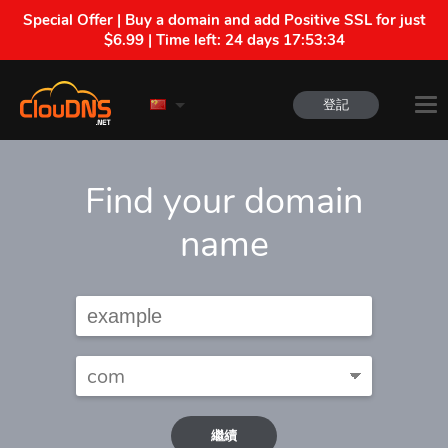
Special Offer | Buy a domain and add Positive SSL for just
$6.99 | Time left:
24 days 17:53:33
登記
Find your domain
name
繼續