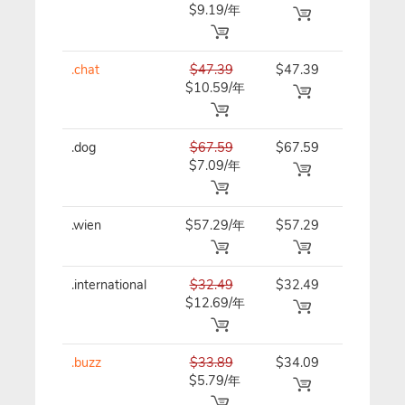
$9.19/年
.chat
$47.39
$47.39
$47.39/
$10.59/年
.dog
$67.59
$67.59
$67.59/
$7.09/年
.wien
$57.29/年
$57.29
$57.29/
.international
$32.49
$32.49
$32.49/
$12.69/年
.buzz
$33.89
$34.09
$34.09/
$5.79/年