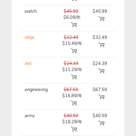
.watch
$45.99
$45.99
$45.99/
$6.09/年
.ninja
$32.49
$32.49
$32.49/
$15.49/年
.red
$24.39
$24.39
$24.39/
$11.29/年
.engineering
$67.59
$67.59
$67.59/
$16.89/年
.army
$40.59
$40.59
$40.59/
$18.29/年