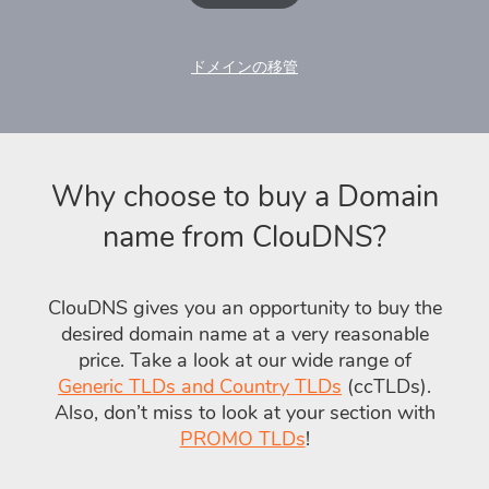
ドメインの移管
Why choose to buy a Domain
name from ClouDNS?
ClouDNS gives you an opportunity to buy the
desired domain name at a very reasonable
price. Take a look at our wide range of
Generic TLDs and Country TLDs
(ccTLDs).
Also, don’t miss to look at your section with
PROMO TLDs
!