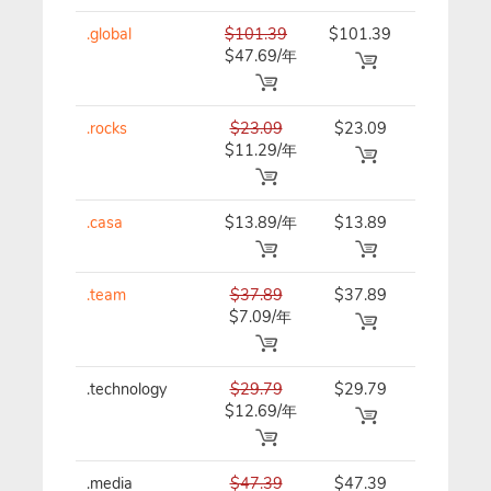
.global
$101.39
$101.39
$101.39
$47.69/年
年
.rocks
$23.09
$23.09
$23.09/
$11.29/年
.casa
$13.89/年
$13.89
$13.89/
.team
$37.89
$37.89
$37.89/
$7.09/年
.technology
$29.79
$29.79
$29.79/
$12.69/年
.media
$47.39
$47.39
$47.39/