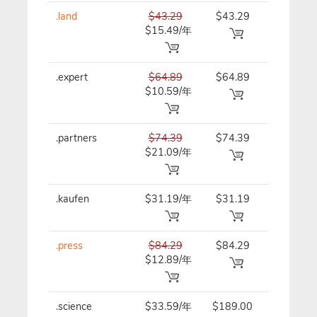
.land
$43.29
$43.29
$43.29/
$15.49/年
.expert
$64.89
$64.89
$64.89/
$10.59/年
.partners
$74.39
$74.39
$74.39/
$21.09/年
.kaufen
$31.19/年
$31.19
$31.19/
.press
$84.29
$84.29
$84.29/
$12.89/年
.science
$33.59/年
$189.00
$33.59/