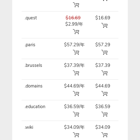
.quest
$16.69
$16.69
$16.69/
$2.99/年
.paris
$57.29/年
$57.29
$57.29/
.brussels
$37.39/年
$37.39
$37.39/
.domains
$44.69/年
$44.69
$44.69/
.education
$36.59/年
$36.59
$36.59/
.wiki
$34.09/年
$34.09
$34.09/