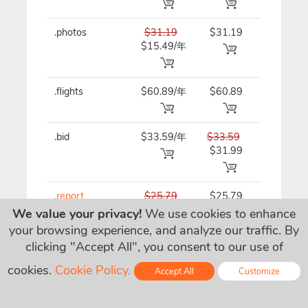
.photos
$31.19
$31.19
$31.19/
$15.49/年
.flights
$60.89/年
$60.89
$60.89/
.bid
$33.59/年
$33.59
$33.59/
$31.99
.report
$25.79
$25.79
$25.79/
$10.59/年
We value your privacy!
We use cookies to enhance
your browsing experience, and analyze our traffic. By
clicking "Accept All", you consent to our use of
.vision
$47.39/年
$47.39
$47.39/
cookies.
Cookie Policy.
Accept All
Customize
Online - Live Chat
.capital
$74.39
$74.39
$74.39/