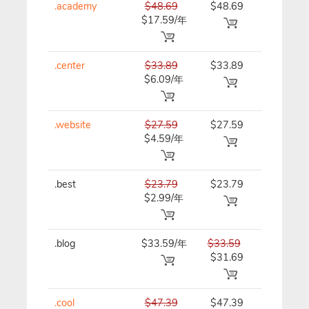
.academy
$48.69
$48.69
$48.69/
$17.59/年
.center
$33.89
$33.89
$33.89/
$6.09/年
.website
$27.59
$27.59
$27.59/
$4.59/年
.best
$23.79
$23.79
$23.79/
$2.99/年
.blog
$33.59/年
$33.59
$33.59/
$31.69
.cool
$47.39
$47.39
$47.39/