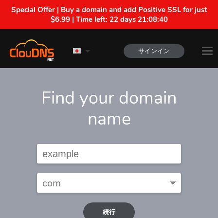
Special Offer | Buy a domain and add Positive SSL for just
$6.99 | Time left:
22 days 21:08:39
サインイン
Find your domain
name
続行