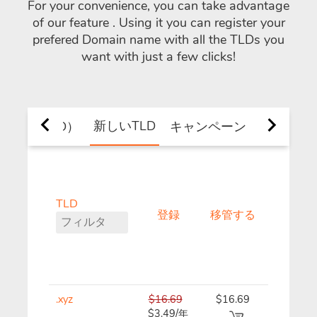
For your convenience, you can take advantage
of our feature
. Using it you can register your
prefered Domain name with all the TLDs you
want with just a few clicks!
新しいTLD
イン（TLD）
キャンペーン
TLD
登録
移管する
更新
.xyz
$16.69
$16.69
$16.69/
$3.49/年