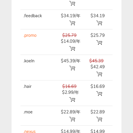
.feedback
$34.19/年
$34.19
$41.39/
.promo
$25.79
$25.79
$25.79/
$14.09/年
.koeln
$45.39/年
$45.39
$45.39/
$42.49
.hair
$16.69
$16.69
$16.69/
$2.99/年
.moe
$22.89/年
$22.89
$22.89/
.nexus
$14.99/年
$14.99
$14.99/