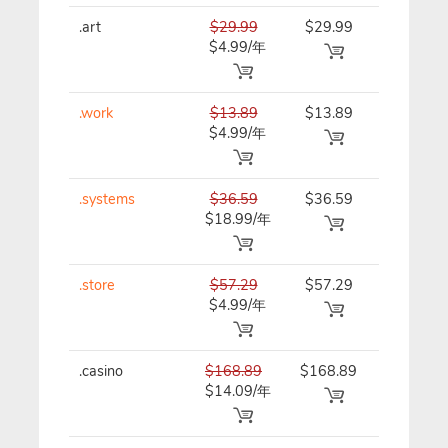
.art
$29.99
$29.99
$29.99/
$4.99/年
.work
$13.89
$13.89
$13.89/
$4.99/年
.systems
$36.59
$36.59
$36.59/
$18.99/年
.store
$57.29
$57.29
$57.29/
$4.99/年
.casino
$168.89
$168.89
$168.89
$14.09/年
年