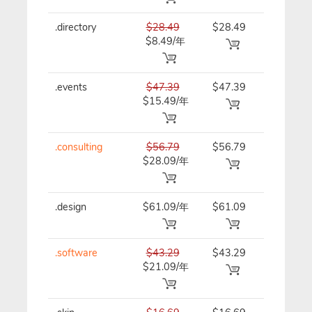
.directory
$28.49
$28.49
$28.49/
$8.49/年
.events
$47.39
$47.39
$47.39/
$15.49/年
.consulting
$56.79
$56.79
$56.79/
$28.09/年
.design
$61.09/年
$61.09
$61.09/
.software
$43.29
$43.29
$43.29/
$21.09/年