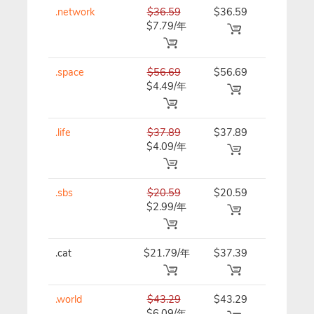
.network
$36.59
$36.59
$36.59/
$7.79/年
.space
$56.69
$56.69
$56.69/
$4.49/年
.life
$37.89
$37.89
$37.89/
$4.09/年
.sbs
$20.59
$20.59
$20.59/
$2.99/年
.cat
$21.79/年
$37.39
$37.39/
.world
$43.29
$43.29
$43.29/
$6.09/年