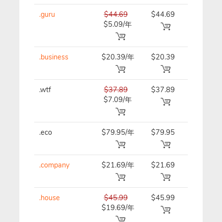
.guru
$44.69
$44.69
$44.69/
$5.09/年
.business
$20.39/年
$20.39
$20.39/
.wtf
$37.89
$37.89
$37.89/
$7.09/年
.eco
$79.95/年
$79.95
$79.95/
.company
$21.69/年
$21.69
$21.69/
.house
$45.99
$45.99
$45.99/
$19.69/年