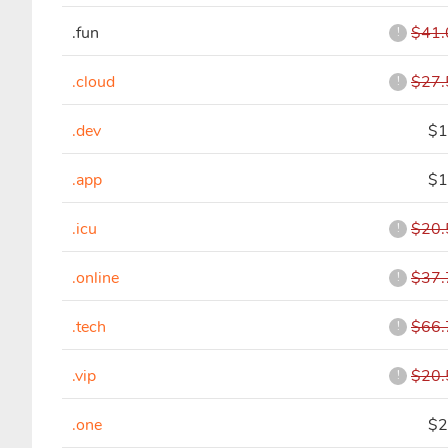
.fun
$41.
!
.cloud
$27.
!
.dev
$1
.app
$1
.icu
$20.
!
.online
$37.
!
.tech
$66.
!
.vip
$20.
!
.one
$2