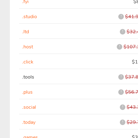
.fyi
$
.studio
$41.
!
.ltd
$32.
!
.host
$107.
!
.click
$1
.tools
$37.
!
.plus
$56.
!
.social
$43.
!
.today
$29.
!
.games
$3