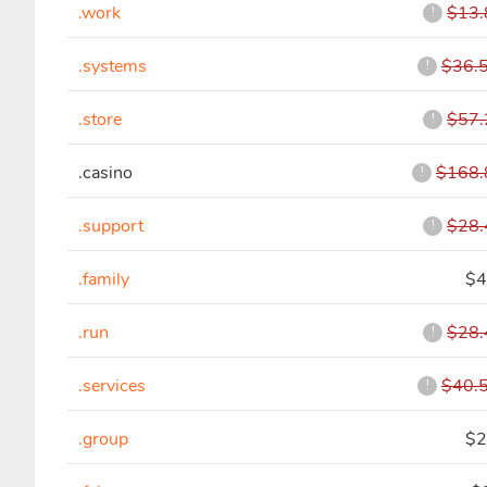
.work
$13.
!
.systems
$36.
!
.store
$57.
!
.casino
$168.
!
.support
$28.
!
.family
$4
.run
$28.
!
.services
$40.
!
.group
$2