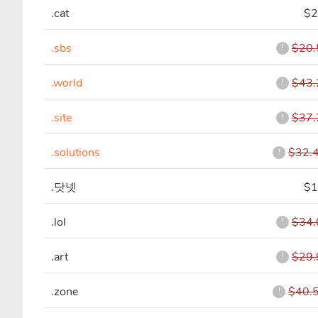
.cat
$2
.sbs
$20.
!
.world
$43.
!
.site
$37.
!
.solutions
$32.
!
.닷넷
$1
.lol
$34.
!
.art
$29.
!
.zone
$40.
!