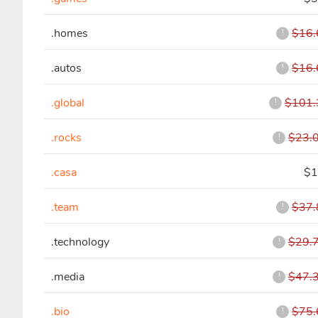
.homes
$16.
!
.autos
$16.
!
.global
$101.
!
.rocks
$23.
!
.casa
$1
.team
$37.
!
.technology
$29.
!
.media
$47.
!
.bio
$75.
!