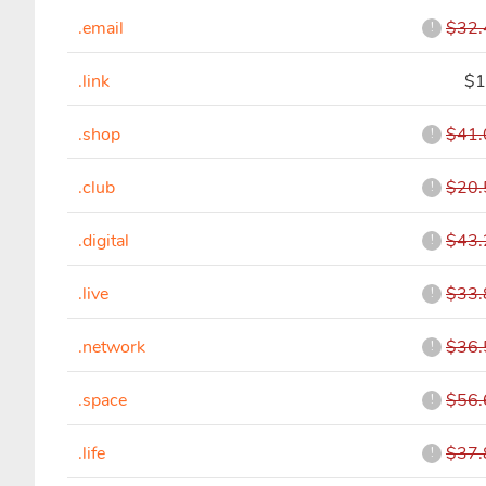
.email
$32.
!
.link
$1
.shop
$41.
!
.club
$20.
!
.digital
$43.
!
.live
$33.
!
.network
$36.
!
.space
$56.
!
.life
$37.
!