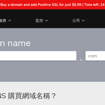
| Buy a domain and add Positive SSL for just $6.99 | Time left:
24
服務
監控
公司
in name
.
DNS 購買網域名稱？