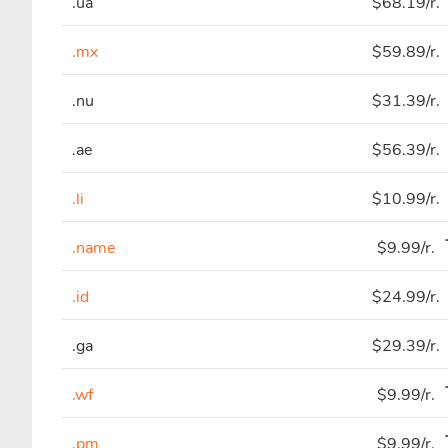
.ua
$68.19/r.
.mx
$59.89/r.
.nu
$31.39/r.
.ae
$56.39/r.
.li
$10.99/r.
.name
$9.99/r.
.id
$24.99/r.
.ga
$29.39/r.
.wf
$9.99/r.
.pm
$9.99/r.