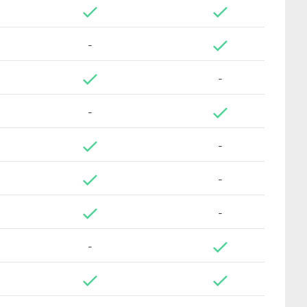
-
-
-
-
-
-
-