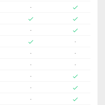
-
-
-
-
-
-
-
-
-
-