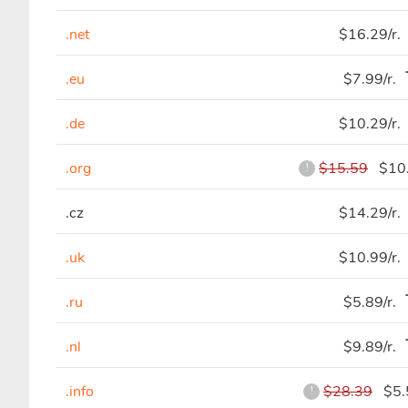
.net
$16.29/r.
.eu
$7.99/r.
.de
$10.29/r.
.org
$15.59
$10.
!
.cz
$14.29/r.
.uk
$10.99/r.
.ru
$5.89/r.
.nl
$9.89/r.
.info
$28.39
$5.5
!