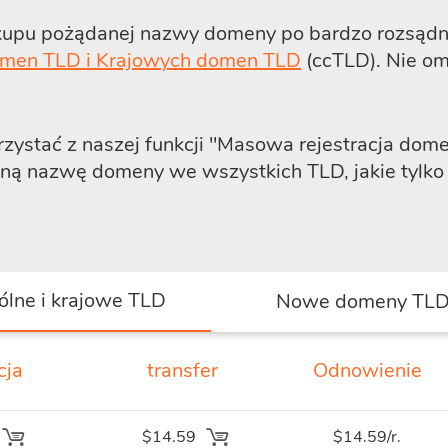
upu pożądanej nazwy domeny po bardzo rozsądnej
men TLD i Krajowych domen TLD
(ccTLD). Nie omi
ystać z naszej funkcji
"Masowa rejestracja dom
ną nazwę domeny we wszystkich TLD, jakie tylko 
ólne i krajowe TLD
Nowe domeny TL
cja
transfer
Odnowienie
$14.59
$14.59/r.