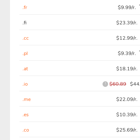
.fr
$9.99/r.
.fi
$23.39/r.
.cc
$12.99/r.
.pl
$9.39/r.
.at
$18.19/r.
.io
$60.89
$44.
!
.me
$22.09/r.
.es
$10.39/r.
.co
$25.69/r.