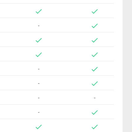
-
-
-
-
-
-