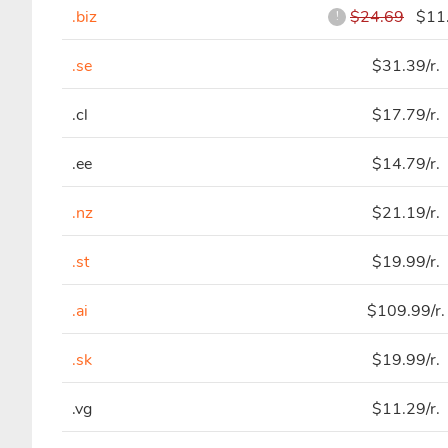
.biz
$24.69
$11.
!
.se
$31.39/r.
.cl
$17.79/r.
.ee
$14.79/r.
.nz
$21.19/r.
.st
$19.99/r.
.ai
$109.99/r
.sk
$19.99/r.
.vg
$11.29/r.