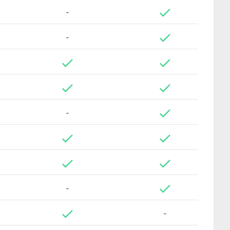
-
-
-
-
-