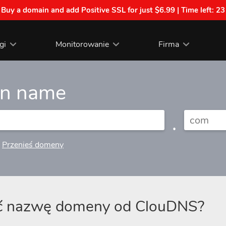
| Buy a domain and add Positive SSL for just $6.99 | Time left:
23
gi
Monitorowanie
Firma
in name
.
Przenieś domeny
ić nazwę domeny od ClouDNS?