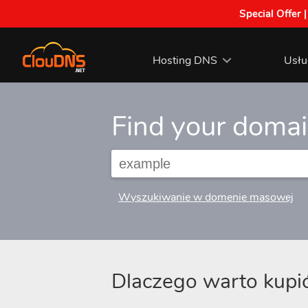
Special Offer 
Hosting DNS
Usłu
Find your doma
Wyszukiwanie w domenie masowej
Dlaczego warto kup