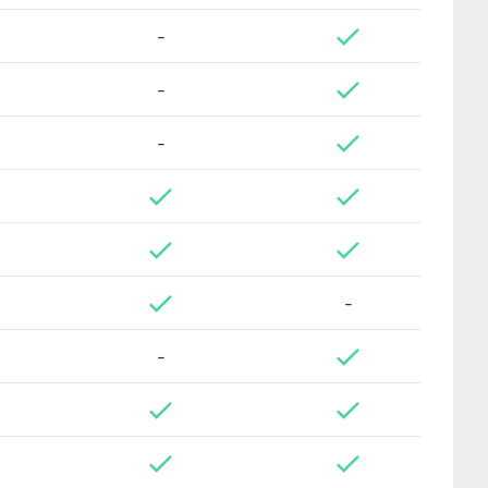
-
-
-
-
-