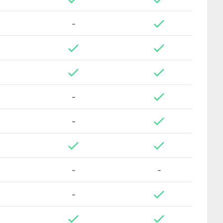
-
-
-
-
-
-