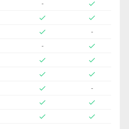
-
-
-
-