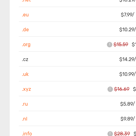
.eu
$7.99/ 
.de
$10.29/
.org
$15.59
$10
!
.cz
$14.29/
.uk
$10.99/
.xyz
$16.69
$3
!
.ru
$5.89/
.nl
$9.89/
.info
$28.39
$5
!