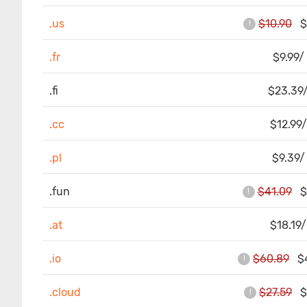
.us
$10.90
$8
!
.fr
$9.99/
.fi
$23.39/
.cc
$12.99/
.pl
$9.39/
.fun
$41.09
$4
!
.at
$18.19/
.io
$60.89
$4
!
.cloud
$27.59
$5
!