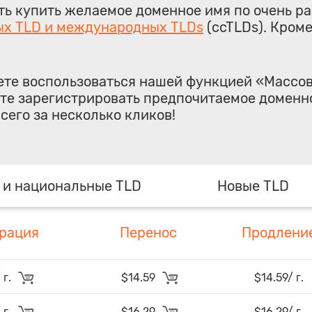
ь купить желаемое доменное имя по очень ра
х TLD и международных TLDs
(ccTLDs). Кроме
ете воспользоваться нашей функцией
«Массов
те зарегистрировать предпочитаемое доменн
всего за несколько кликов!
 и национальные TLD
Новые TLD
рация
Перенос
Продлени
 г.
$14.59
$14.59/ г.
 г.
$16.29
$16.29/ г.