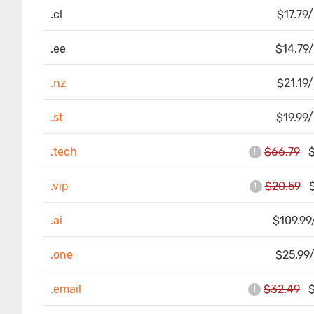
.cl
$17.79/
.ee
$14.79/
.nz
$21.19/
.st
$19.99/
.tech
$66.79
$5
!
.vip
$20.59
$7
!
.ai
$109.99
.one
$25.99/
.email
$32.49
$7
!