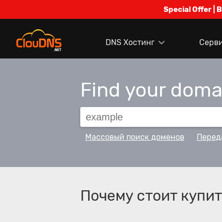
Special Offer | 
DNS Хостинг
Серв
Find your dom
Массовый поиск доменов
Перед
Почему стоит купит