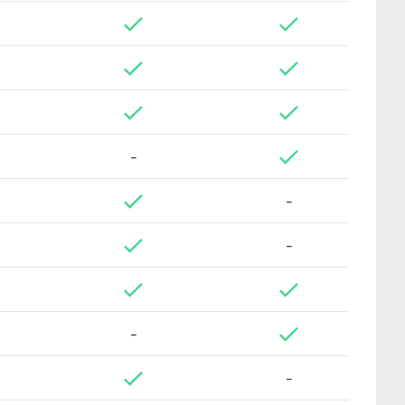
-
-
-
-
-