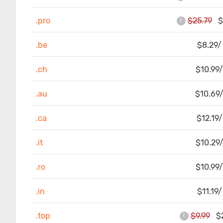
.pro
$25.79
$4
!
.be
$8.29/
.ch
$10.99/
.au
$10.69/
.ca
$12.19/
.it
$10.29/
.ro
$10.99/
.in
$11.19/
.top
$9.99
$2.
!