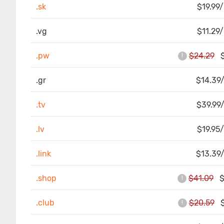
.sk
$19.99/
.vg
$11.29/
.pw
$24.29
$7
!
.gr
$14.39/
.tv
$39.99/
.lv
$19.95/
.link
$13.39/
.shop
$41.09
$2
!
.club
$20.59
$7
!