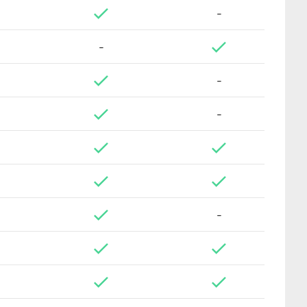
-
-
-
-
-