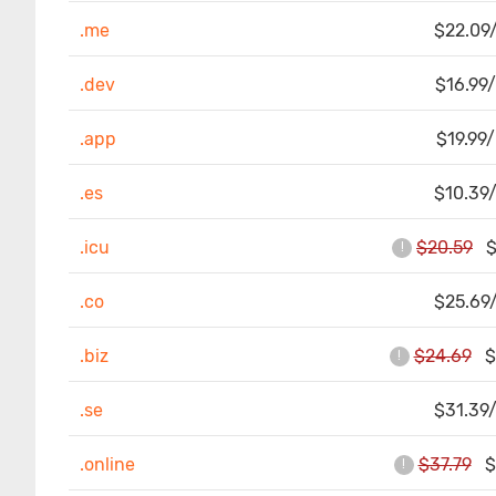
.me
$22.09/
.dev
$16.99/
.app
$19.99/
.es
$10.39/
.icu
$20.59
$2
!
.co
$25.69/
.biz
$24.69
$1
!
.se
$31.39/
.online
$37.79
$4
!