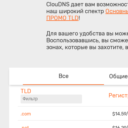
ClouDNS дает вам возможност
наш широкий спектр
Основны
ПРОМО TLD
!
Для вашего удобства вы мож
Воспользовавшись, вы сможе
зонах, которые вы захотите, 
Все
Общие
TLD
Регист
.com
$14.59/
.net
$16.29/