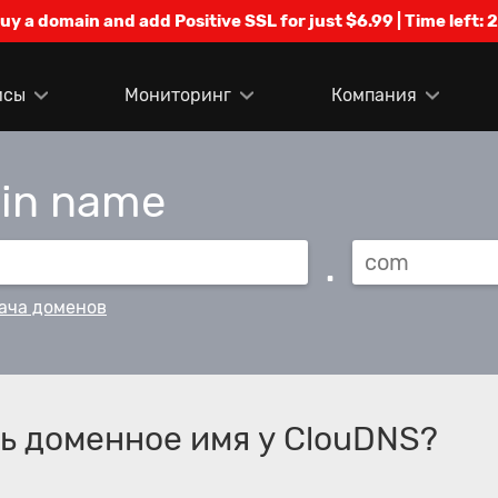
Buy a domain and add Positive SSL for just $6.99 | Time left:
2
исы
Мониторинг
Компания
ain name
.
ача доменов
ь доменное имя у ClouDNS?