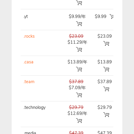
.yt
$9.99/年
$9.99
$9.9
.rocks
$23.09
$23.09
$23.
$11.29/年
.casa
$13.89/年
$13.89
$13.
.team
$37.89
$37.89
$37.
$7.09/年
.technology
$29.79
$29.79
$29.
$12.69/年
.media
$47.39
$47.39
$47.