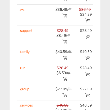
.ws
$36.49/年
$36.49
$36.
$34.29
.support
$28.49
$28.49
$28.
$8.49/年
.family
$40.59/年
$40.59
$40.
.run
$28.49
$28.49
$28.
$6.59/年
.group
$27.09/年
$27.09
$27.
.services
$40.59
$40.59
$40.