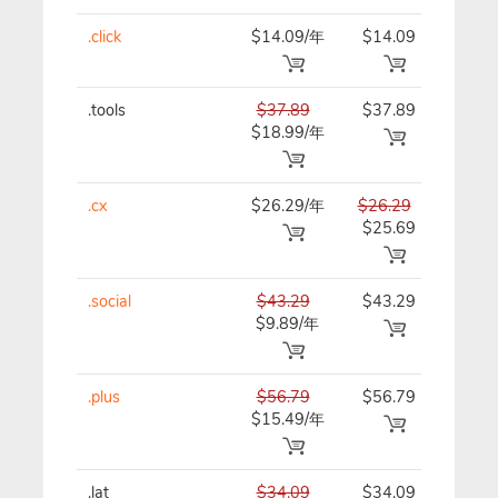
.click
$14.09/年
$14.09
$15.
.tools
$37.89
$37.89
$37.
$18.99/年
.cx
$26.29/年
$26.29
$26.
$25.69
.social
$43.29
$43.29
$43.
$9.89/年
.plus
$56.79
$56.79
$56.
$15.49/年
.lat
$34.09
$34.09
$34.