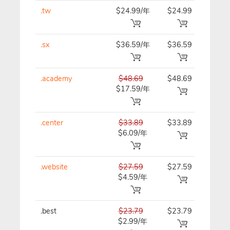
.tw
$24.99/年
$24.99
$24.
.sx
$36.59/年
$36.59
$36.
.academy
$48.69
$48.69
$48.
$17.59/年
.center
$33.89
$33.89
$33.
$6.09/年
.website
$27.59
$27.59
$27.
$4.59/年
.best
$23.79
$23.79
$23.
$2.99/年