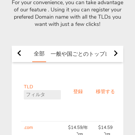
For your convenience, you can take advantage
of our feature
. Using it you can register your
prefered Domain name with all the TLDs you
want with just a few clicks!
全部
一般や国ごとのトップレベルドメイ
TLD
登録
移管する
更
.com
$14.59/年
$14.59
$14.