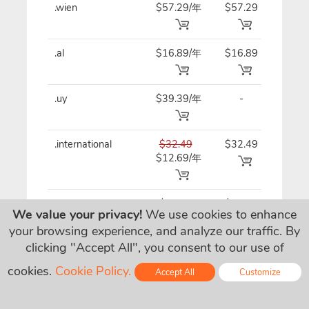
.wien
$57.29/年
$57.29
$57.
.al
$16.89/年
$16.89
$16.
.uy
$39.39/年
-
$39.
.international
$32.49
$32.49
$32.
$12.69/年
.buzz
$33.89
$34.09
$34.
We value your privacy!
We use cookies to enhance
$5.79/年
your browsing experience, and analyze our traffic. By
clicking "Accept All", you consent to our use of
.events
$47.39
$47.39
$47.
cookies.
Cookie Policy.
Accept All
Customize
$15.49/年
Online - Live Chat