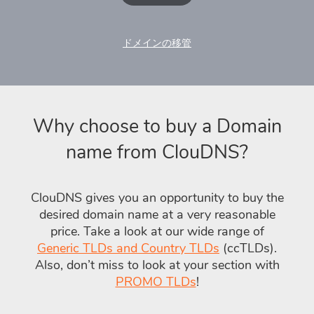
ドメインの移管
Why choose to buy a Domain
name from ClouDNS?
ClouDNS gives you an opportunity to buy the
desired domain name at a very reasonable
price. Take a look at our wide range of
Generic TLDs and Country TLDs
(ccTLDs).
Also, don’t miss to look at your section with
PROMO TLDs
!