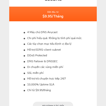
Bắt đầu từ:
$9.95/Tháng
4 Máy chủ DNS Anycast
Chi phí hiệu quả. Không bị tính phí quá mức.
Các tùy chọn mục tiêu Định vị địa lý
Hỗ trợ EDNS-client-subnet
DDoS Protected
DNS Failover & DNSSEC
Di chuyển các vùng miễn phí
SSL miễn phí
Hỗ trợ trò chuyện trực tiếp 24/7
10,000% Uptime SLA
Chỉ từ $9.95/tháng