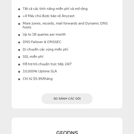
Tất cả các tính năng miễn phí và mở rộng
+4 Máy chủ được bảo vệ Anycast
More zones, records, mail forwards and Dynamic DNS
hosts
Up to 1B queries per month
DNS Failover & DNSSEC
Di chuyển các vùng miễn phí
SSL miễn phí
Hỗ trợ trò chuyện trực tiếp 24/7
10,000% Uptime SLA
Chỉ từ $5.95/tháng
SO SÁNH CÁC GÓI
GEODNS