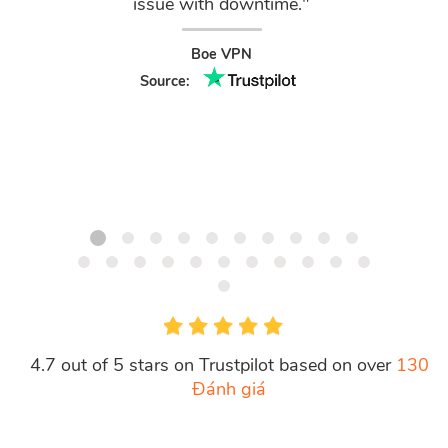
issue with downtime."
They c
Boe VPN
Source:
4.7 out of 5 stars on Trustpilot based on over
130
Đánh giá