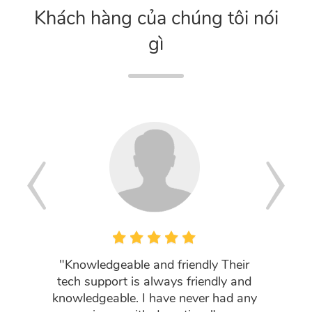
Khách hàng của chúng tôi nói
gì
"Knowledgeable and friendly Their
"I wro
tech support is always friendly and
about 
knowledgeable. I have never had any
active, 