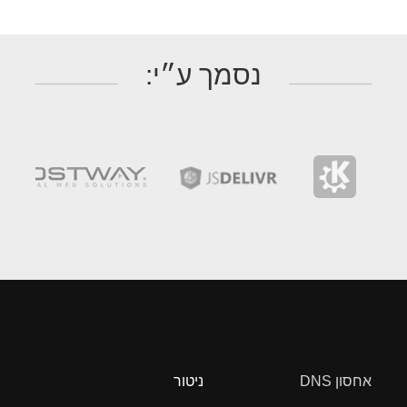
נסמך ע״י:
אחסון DNS
ניטור