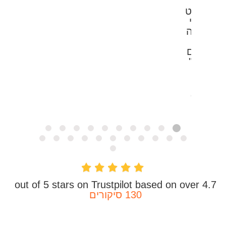
תיה כבר
וזה פשוט
וין. אני
ומר תודה
פיתרון
טי שלכם
D."
Helinto
@ CloudExp
Consult
4.7 out of 5 stars on Trustpilot based on over
130 סיקורים