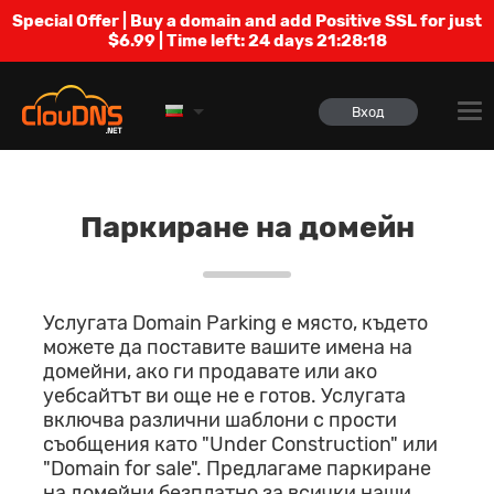
Special Offer | Buy a domain and add Positive SSL for just
$6.99 | Time left:
24 days 21:28:18
Вход
Паркиране на домейн
Услугата Domain Parking е място, където
можете да поставите вашите имена на
домейни, ако ги продавате или ако
уебсайтът ви още не е готов. Услугата
включва различни шаблони с прости
съобщения като "Under Construction" или
"Domain for sale". Предлагаме паркиране
на домейни безплатно за всички наши