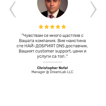
"Чувствам се много щастлив с
"Компе
Вашата компания. Вие наистина
технич
сте НАЙ-ДОБРИЯТ DNS доставчик.
любезна
Вашият customer support, цени и
съм и
услуги са топ ."
Christopher Nofal
И
Manager @ DreamLab LLC