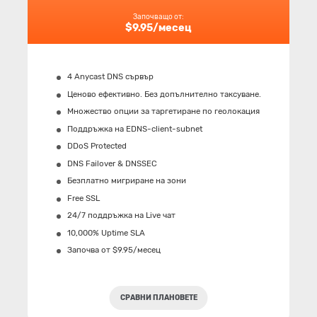
Започващо от:
$9.95/месец
4 Anycast DNS сървър
Ценово ефективно. Без допълнително таксуване.
Множество опции за таргетиране по геолокация
Поддръжка на EDNS-client-subnet
DDoS Protected
DNS Failover & DNSSEC
Безплатно мигриране на зони
Free SSL
24/7 поддръжка на Live чат
10,000% Uptime SLA
Започва от $9.95/месец
СРАВНИ ПЛАНОВЕТЕ