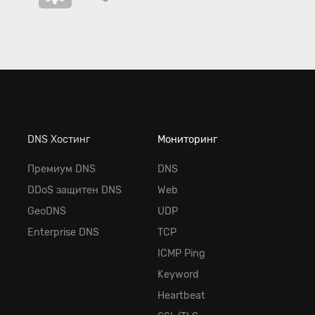
DNS Хостинг
Мониторинг
Премиум DNS
DNS
DDoS защитен DNS
Web
GeoDNS
UDP
Enterprise DNS
TCP
ICMP Ping
Keyword
Heartbeat