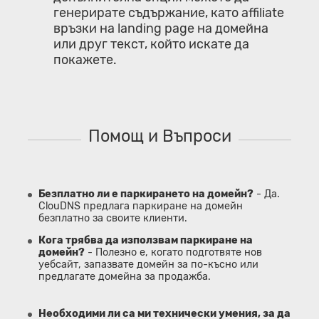
генерирате съдържание, като affiliate
връзки на landing page на домейна
или друг текст, който искате да
покажете.
Помощ и Въпроси
Безплатно ли е паркирането на домейн?
- Да.
ClouDNS предлага паркиране на домейн
безплатно за своите клиенти.
Кога трябва да използвам паркиране на
домейн?
- Полезно е, когато подготвяте нов
уебсайт, запазвате домейн за по-късно или
предлагате домейна за продажба.
Необходими ли са ми технически умения, за да