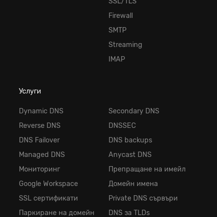
SSL/TLS
Firewall
SMTP
Streaming
IMAP
Услуги
Dynamic DNS
Secondary DNS
Reverse DNS
DNSSEC
DNS Failover
DNS backups
Managed DNS
Anycast DNS
Мониторинг
Препращане на имейл
Google Workspace
Домейн имена
SSL сертификати
Private DNS сървъри
Паркиране на домейн
DNS за TLDs